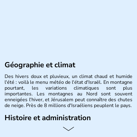
Géographie et climat
Des hivers doux et pluvieux, un climat chaud et humide
l'été : voilà le menu météo de l'état d'Israël. En montagne
pourtant, les variations climatiques sont plus
importantes. Les montagnes au Nord sont souvent
enneigées l'hiver, et Jérusalem peut connaître des chutes
de neige. Près de 8 millions d'Israéliens peuplent le pays.
Histoire et administration
L'Israël est un état de la partie est de la Méditerranée,
ayant proclamé son indépendance le 14 mai 1948. Israël