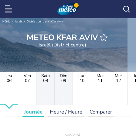
Météo
Israël
District centre
Kfar Aviv
METEO KFAR AVIV
Israël (District centre)
Jeu
Ven
Sam
Dim
Lun
Mar
Mer
J
06
07
08
09
10
11
12
-
-
-
-
-
-
-
-
-
-
-
-
-
-
Journée
Heure / Heure
Comparer