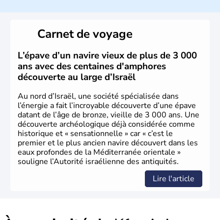
a décidé d'établir sa capitale à Jérusalem, mais Tel Aviv
reste le centre politique et économique du pays. Il est
peuplé majoritairement de juifs et connaît désormais un
Carnet de voyage
vrai essor économique dans le domaine des nouvelles
technologies.
L’épave d’un navire vieux de plus de 3 000
ans avec des centaines d'amphores
découverte au large d’Israël
Au nord d’Israël, une société spécialisée dans
l’énergie a fait l’incroyable découverte d’une épave
datant de l’âge de bronze, vieille de 3 000 ans. Une
découverte archéologique déjà considérée comme
historique et « sensationnelle » car « c’est le
premier et le plus ancien navire découvert dans les
eaux profondes de la Méditerranée orientale »
souligne l’Autorité israélienne des antiquités.
Lire l'article