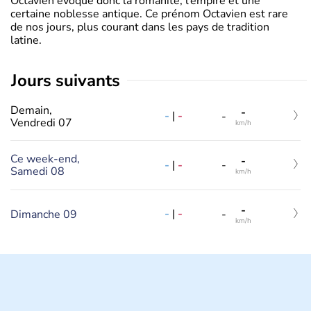
Octavien évoque donc la romanité, l’empire et une
certaine noblesse antique. Ce prénom Octavien est rare
de nos jours, plus courant dans les pays de tradition
latine.
jours suivants
Demain,
-
-
|
-
-
Vendredi 07
km/h
Ce week-end,
-
-
|
-
-
Samedi 08
km/h
-
-
|
-
Dimanche 09
-
km/h