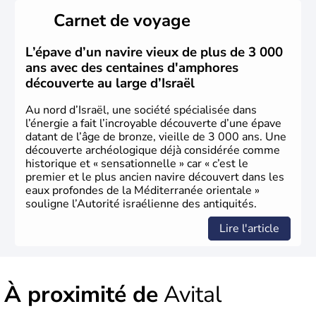
peuplé majoritairement de juifs et connaît désormais un
Carnet de voyage
vrai essor économique dans le domaine des nouvelles
technologies.
L’épave d’un navire vieux de plus de 3 000
ans avec des centaines d'amphores
découverte au large d’Israël
Au nord d’Israël, une société spécialisée dans
l’énergie a fait l’incroyable découverte d’une épave
datant de l’âge de bronze, vieille de 3 000 ans. Une
découverte archéologique déjà considérée comme
historique et « sensationnelle » car « c’est le
premier et le plus ancien navire découvert dans les
eaux profondes de la Méditerranée orientale »
souligne l’Autorité israélienne des antiquités.
Lire l'article
À proximité de
Avital