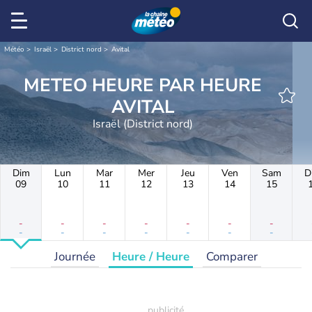
Météo
Israël
District nord
Avital
METEO HEURE PAR HEURE
AVITAL
Israël (District nord)
Dim
Lun
Mar
Mer
Jeu
Ven
Sam
D
09
10
11
12
13
14
15
-
-
-
-
-
-
-
-
-
-
-
-
-
-
Journée
Heure / Heure
Comparer