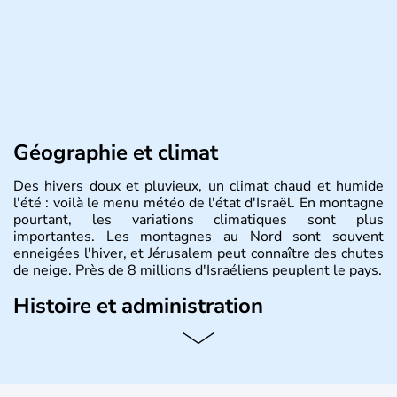
Géographie et climat
Des hivers doux et pluvieux, un climat chaud et humide
l'été : voilà le menu météo de l'état d'Israël. En montagne
pourtant, les variations climatiques sont plus
importantes. Les montagnes au Nord sont souvent
enneigées l'hiver, et Jérusalem peut connaître des chutes
de neige. Près de 8 millions d'Israéliens peuplent le pays.
Histoire et administration
L'Israël est un état de la partie est de la Méditerranée,
ayant proclamé son indépendance le 14 mai 1948. Israël
a décidé d'établir sa capitale à Jérusalem, mais Tel Aviv
reste le centre politique et économique du pays. Il est