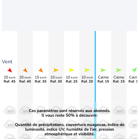
Vent
20
20
15
10
10
10
Calme
Calme
Calm
km/h
km/h
km/h
km/h
km/h
km/h
Raf. 45
Raf. 40
Raf. 35
Raf. 30
Raf. 25
Raf. 20
Raf. 15
Raf. 15
Raf. 1
Ces paramètres sont réservés aux abonnés.
50%
50%
50%
50%
50%
50%
50%
50%
50%
Il vous reste 50% à découvrir:
Quantité de précipitations, couverture nuageuse, indice de
30%
30%
30%
30%
30%
30%
30%
30%
30%
luminosité, indice UV, humidité de l'air, pression
atmosphérique et visibilité.