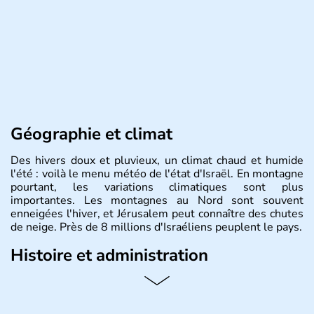
Géographie et climat
Des hivers doux et pluvieux, un climat chaud et humide
l'été : voilà le menu météo de l'état d'Israël. En montagne
pourtant, les variations climatiques sont plus
importantes. Les montagnes au Nord sont souvent
enneigées l'hiver, et Jérusalem peut connaître des chutes
de neige. Près de 8 millions d'Israéliens peuplent le pays.
Histoire et administration
L'Israël est un état de la partie est de la Méditerranée,
ayant proclamé son indépendance le 14 mai 1948. Israël
a décidé d'établir sa capitale à Jérusalem, mais Tel Aviv