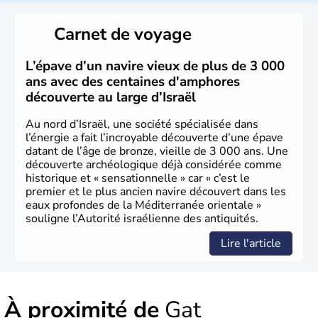
reste le centre politique et économique du pays. Il est
peuplé majoritairement de juifs et connaît désormais un
Carnet de voyage
vrai essor économique dans le domaine des nouvelles
technologies.
L’épave d’un navire vieux de plus de 3 000
ans avec des centaines d'amphores
découverte au large d’Israël
Au nord d’Israël, une société spécialisée dans
l’énergie a fait l’incroyable découverte d’une épave
datant de l’âge de bronze, vieille de 3 000 ans. Une
découverte archéologique déjà considérée comme
historique et « sensationnelle » car « c’est le
premier et le plus ancien navire découvert dans les
eaux profondes de la Méditerranée orientale »
souligne l’Autorité israélienne des antiquités.
Lire l'article
À proximité de
Gat