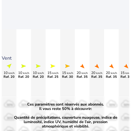
Vent
10
10
10
15
15
20
20
20
15
km/h
km/h
km/h
km/h
km/h
km/h
km/h
km/h
km/
Raf. 20
Raf. 20
Raf. 20
Raf. 25
Raf. 30
Raf. 35
Raf. 35
Raf. 35
Raf. 3
Ces paramètres sont réservés aux abonnés.
50%
50%
50%
50%
50%
50%
50%
50%
50%
Il vous reste 50% à découvrir:
Quantité de précipitations, couverture nuageuse, indice de
30%
30%
30%
30%
30%
30%
30%
30%
30%
luminosité, indice UV, humidité de l'air, pression
atmosphérique et visibilité.