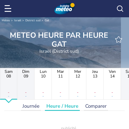
Météo
Israël
District sud
Gat
METEO HEURE PAR HEURE
GAT
Israël (District sud)
Sam
Dim
Lun
Mar
Mer
Jeu
Ven
S
08
09
10
11
12
13
14
-
-
-
-
-
-
-
-
-
-
-
-
-
-
Journée
Heure / Heure
Comparer