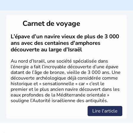
ayant proclamé son indépendance le 14 mai 1948. Israël
a décidé d'établir sa capitale à Jérusalem, mais Tel Aviv
reste le centre politique et économique du pays. Il est
peuplé majoritairement de juifs et connaît désormais un
Carnet de voyage
vrai essor économique dans le domaine des nouvelles
technologies.
L’épave d’un navire vieux de plus de 3 000
ans avec des centaines d'amphores
découverte au large d’Israël
Au nord d’Israël, une société spécialisée dans
l’énergie a fait l’incroyable découverte d’une épave
datant de l’âge de bronze, vieille de 3 000 ans. Une
découverte archéologique déjà considérée comme
historique et « sensationnelle » car « c’est le
premier et le plus ancien navire découvert dans les
eaux profondes de la Méditerranée orientale »
souligne l’Autorité israélienne des antiquités.
Lire l'article