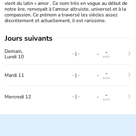
vient du latin « amor . Ce nom très en vogue au début de
notre ère, renvoyait à l’amour altruiste, universel et à la
compassion. Ce prénom a traversé les siècles assez
discrètement et actuellement, il est rarissime.
jours suivants
Demain,
-
-
|
-
-
Lundi 10
km/h
-
-
|
-
Mardi 11
-
km/h
-
-
|
-
Mercredi 12
-
km/h