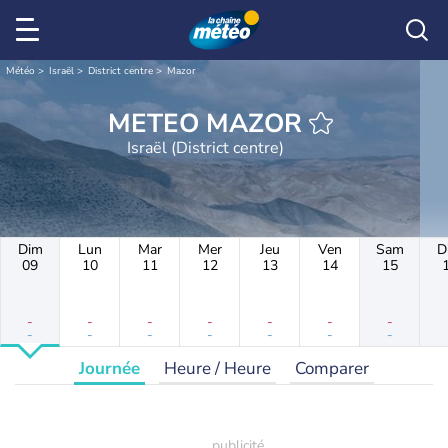
Météo
Israël
District centre
Mazor
METEO MAZOR
Israël (District centre)
Dim
Lun
Mar
Mer
Jeu
Ven
Sam
D
09
10
11
12
13
14
15
-
-
-
-
-
-
-
-
-
-
-
-
-
-
Journée
Heure / Heure
Comparer