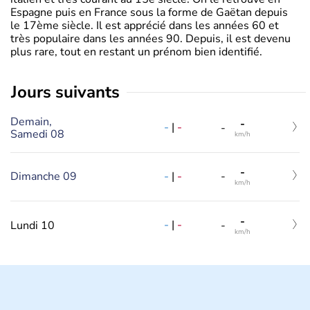
Espagne puis en France sous la forme de Gaëtan depuis
le 17ème siècle. Il est apprécié dans les années 60 et
très populaire dans les années 90. Depuis, il est devenu
plus rare, tout en restant un prénom bien identifié.
jours suivants
Demain,
-
-
|
-
-
Samedi 08
km/h
-
-
|
-
Dimanche 09
-
km/h
-
-
|
-
Lundi 10
-
km/h