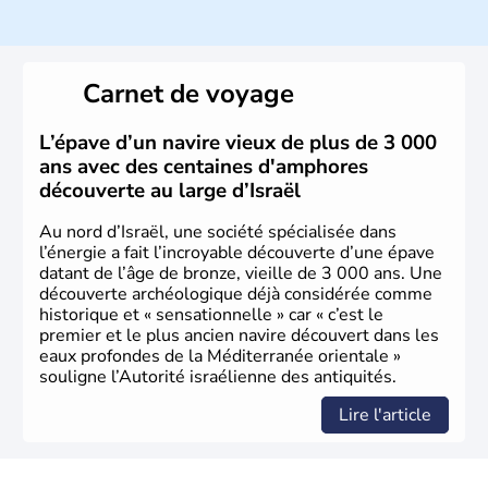
ayant proclamé son indépendance le 14 mai 1948. Israël
a décidé d'établir sa capitale à Jérusalem, mais Tel Aviv
reste le centre politique et économique du pays. Il est
peuplé majoritairement de juifs et connaît désormais un
Carnet de voyage
vrai essor économique dans le domaine des nouvelles
technologies.
L’épave d’un navire vieux de plus de 3 000
ans avec des centaines d'amphores
découverte au large d’Israël
Au nord d’Israël, une société spécialisée dans
l’énergie a fait l’incroyable découverte d’une épave
datant de l’âge de bronze, vieille de 3 000 ans. Une
découverte archéologique déjà considérée comme
historique et « sensationnelle » car « c’est le
premier et le plus ancien navire découvert dans les
eaux profondes de la Méditerranée orientale »
souligne l’Autorité israélienne des antiquités.
Lire l'article