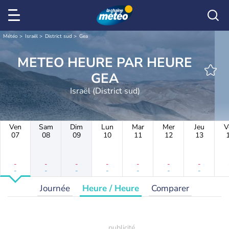
Météo
Israël
District sud
Gea
METEO HEURE PAR HEURE
GEA
Israël (District sud)
Ven
Sam
Dim
Lun
Mar
Mer
Jeu
V
07
08
09
10
11
12
13
-
-
-
-
-
-
-
-
-
-
-
-
-
-
Journée
Heure / Heure
Comparer