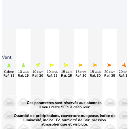
Vent
Calme
10
10
10
15
15
15
20
20
km/h
km/h
km/h
km/h
km/h
km/h
km/h
km/
Raf. 15
Raf. 15
Raf. 20
Raf. 25
Raf. 25
Raf. 30
Raf. 30
Raf. 35
Raf. 3
Ces paramètres sont réservés aux abonnés.
50%
50%
50%
50%
50%
50%
50%
50%
50%
Il vous reste 50% à découvrir:
Quantité de précipitations, couverture nuageuse, indice de
30%
30%
30%
30%
30%
30%
30%
30%
30%
luminosité, indice UV, humidité de l'air, pression
atmosphérique et visibilité.