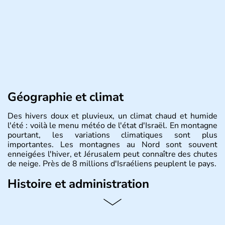
Géographie et climat
Des hivers doux et pluvieux, un climat chaud et humide
l'été : voilà le menu météo de l'état d'Israël. En montagne
pourtant, les variations climatiques sont plus
importantes. Les montagnes au Nord sont souvent
enneigées l'hiver, et Jérusalem peut connaître des chutes
de neige. Près de 8 millions d'Israéliens peuplent le pays.
Histoire et administration
L'Israël est un état de la partie est de la Méditerranée,
ayant proclamé son indépendance le 14 mai 1948. Israël
a décidé d'établir sa capitale à Jérusalem, mais Tel Aviv