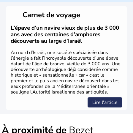
reste le centre politique et économique du pays. Il est
peuplé majoritairement de juifs et connaît désormais un
Carnet de voyage
vrai essor économique dans le domaine des nouvelles
technologies.
L’épave d’un navire vieux de plus de 3 000
ans avec des centaines d'amphores
découverte au large d’Israël
Au nord d’Israël, une société spécialisée dans
l’énergie a fait l’incroyable découverte d’une épave
datant de l’âge de bronze, vieille de 3 000 ans. Une
découverte archéologique déjà considérée comme
historique et « sensationnelle » car « c’est le
premier et le plus ancien navire découvert dans les
eaux profondes de la Méditerranée orientale »
souligne l’Autorité israélienne des antiquités.
Lire l'article
À proximité de
Bezet