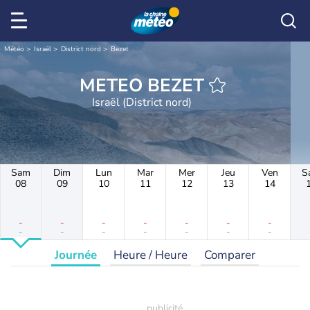
Météo
Israël
District nord
Bezet
METEO BEZET
Israël (District nord)
Sam
Dim
Lun
Mar
Mer
Jeu
Ven
S
08
09
10
11
12
13
14
-
-
-
-
-
-
-
-
-
-
-
-
-
-
Journée
Heure / Heure
Comparer