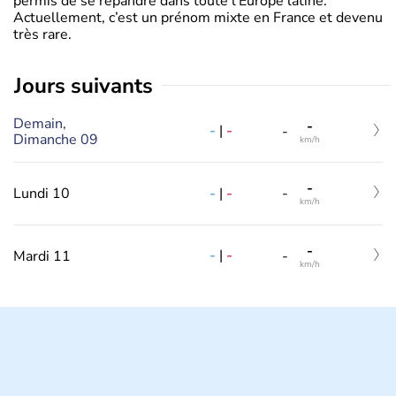
permis de se répandre dans toute l’Europe latine.
Actuellement, c’est un prénom mixte en France et devenu
très rare.
jours suivants
Demain,
-
-
|
-
-
Dimanche 09
km/h
-
-
|
-
Lundi 10
-
km/h
-
-
|
-
Mardi 11
-
km/h