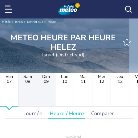
Météo
Israël
District sud
Helez
METEO HEURE PAR HEURE
HELEZ
Israël (District sud)
Ven
Sam
Dim
Lun
Mar
Mer
Jeu
V
07
08
09
10
11
12
13
-
-
-
-
-
-
-
-
-
-
-
-
-
-
Journée
Heure / Heure
Comparer