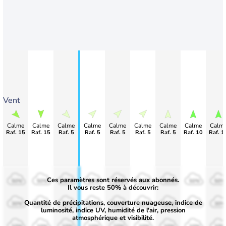
Vent
Calme
Calme
Calme
Calme
Calme
Calme
Calme
Calme
Calm
Raf. 15
Raf. 15
Raf. 5
Raf. 5
Raf. 5
Raf. 5
Raf. 5
Raf. 10
Raf. 1
Ces paramètres sont réservés aux abonnés.
50%
50%
50%
50%
50%
50%
50%
50%
50%
Il vous reste 50% à découvrir:
Quantité de précipitations, couverture nuageuse, indice de
30%
30%
30%
30%
30%
30%
30%
30%
30%
luminosité, indice UV, humidité de l'air, pression
atmosphérique et visibilité.