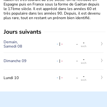
Espagne puis en France sous la forme de Gaëtan depuis
le 17ème siècle. Il est apprécié dans les années 60 et
très populaire dans les années 90. Depuis, il est devenu
plus rare, tout en restant un prénom bien identifié.
jours suivants
Demain,
-
-
|
-
-
Samedi 08
km/h
-
-
|
-
Dimanche 09
-
km/h
-
-
|
-
Lundi 10
-
km/h