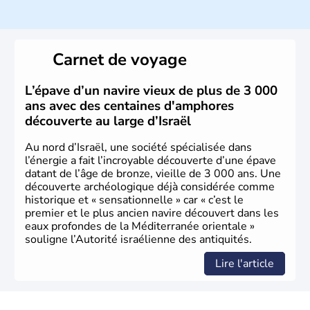
ayant proclamé son indépendance le 14 mai 1948. Israël
a décidé d'établir sa capitale à Jérusalem, mais Tel Aviv
reste le centre politique et économique du pays. Il est
peuplé majoritairement de juifs et connaît désormais un
Carnet de voyage
vrai essor économique dans le domaine des nouvelles
technologies.
L’épave d’un navire vieux de plus de 3 000
ans avec des centaines d'amphores
découverte au large d’Israël
Au nord d’Israël, une société spécialisée dans
l’énergie a fait l’incroyable découverte d’une épave
datant de l’âge de bronze, vieille de 3 000 ans. Une
découverte archéologique déjà considérée comme
historique et « sensationnelle » car « c’est le
premier et le plus ancien navire découvert dans les
eaux profondes de la Méditerranée orientale »
souligne l’Autorité israélienne des antiquités.
Lire l'article