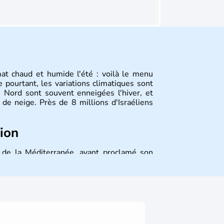
mat chaud et humide l'été : voilà le menu
 pourtant, les variations climatiques sont
 Nord sont souvent enneigées l'hiver, et
de neige. Près de 8 millions d'Israéliens
tion
st de la Méditerranée, ayant proclamé son
 décidé d'établir sa capitale à Jérusalem,
ique et économique du pays. Il est peuplé
désormais un vrai essor économique dans le