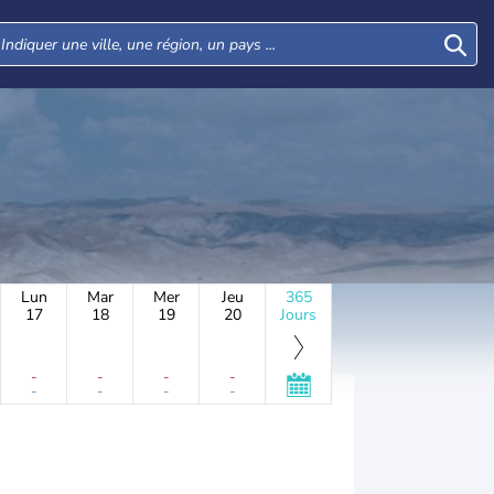
Lun
Mar
Mer
Jeu
365
17
18
19
20
Jours
-
-
-
-
-
-
-
-