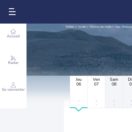
Météo
Israël
District de Haïfa
Gan Shemue
Accueil
Radar
Jeu
Ven
Sam
D
06
07
08
0
Se connecter
-
-
-
-
-
-