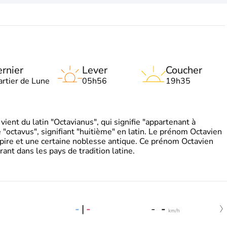
rnier
Lever
Coucher
artier de Lune
05h56
19h35
ient du latin "Octavianus", qui signifie "appartenant à
"octavus", signifiant "huitième" en latin. Le prénom Octavien
pire et une certaine noblesse antique. Ce prénom Octavien
rant dans les pays de tradition latine.
-
|
-
-
-
km/h