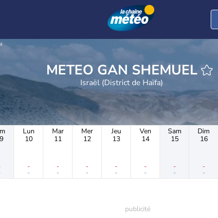
l
METEO GAN SHEMUEL
Israël (District de Haïfa)
im
Lun
Mar
Mer
Jeu
Ven
Sam
Dim
9
10
11
12
13
14
15
16
-
-
-
-
-
-
-
-
-
-
-
-
-
-
-
-