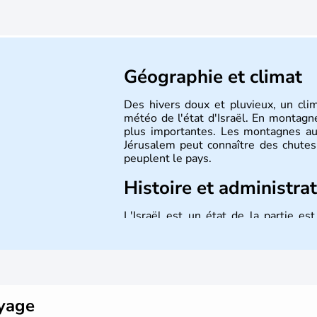
Géographie et climat
Des hivers doux et pluvieux, un cli
météo de l'état d'Israël. En montagne
plus importantes. Les montagnes au
Jérusalem peut connaître des chutes 
peuplent le pays.
Histoire et administra
L'Israël est un état de la partie e
indépendance le 14 mai 1948. Israël a
mais Tel Aviv reste le centre polit
majoritairement de juifs et connaît 
domaine des nouvelles technologies.
oyage