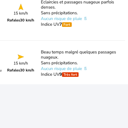
Eclaircies et passages nuageux parfois
denses.
Sans précipitations.
15 km/h
Aucun risque de pluie
Rafales
30 km/h
Indice UV
7
Fort
Beau temps malgré quelques passages
nuageux.
Sans précipitations.
15 km/h
Aucun risque de pluie
Rafales
30 km/h
du
Indice UV
9
Très fort