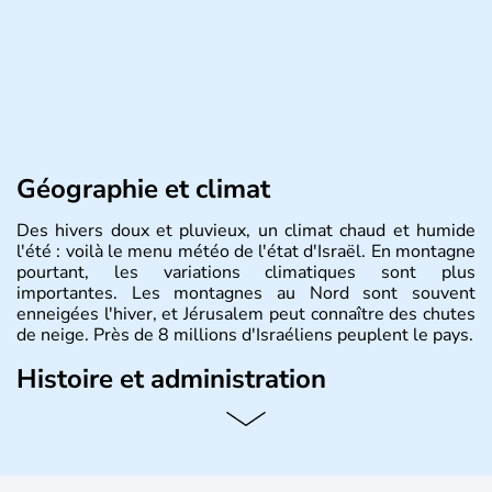
Géographie et climat
Des hivers doux et pluvieux, un climat chaud et humide
l'été : voilà le menu météo de l'état d'Israël. En montagne
pourtant, les variations climatiques sont plus
importantes. Les montagnes au Nord sont souvent
enneigées l'hiver, et Jérusalem peut connaître des chutes
de neige. Près de 8 millions d'Israéliens peuplent le pays.
Histoire et administration
L'Israël est un état de la partie est de la Méditerranée,
ayant proclamé son indépendance le 14 mai 1948. Israël
a décidé d'établir sa capitale à Jérusalem, mais Tel Aviv
reste le centre politique et économique du pays. Il est