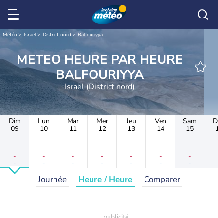
Météo
Israël
District nord
Balfouriyya
METEO HEURE PAR HEURE
BALFOURIYYA
Israël (District nord)
Dim
Lun
Mar
Mer
Jeu
Ven
Sam
D
09
10
11
12
13
14
15
-
-
-
-
-
-
-
-
-
-
-
-
-
-
Journée
Heure / Heure
Comparer