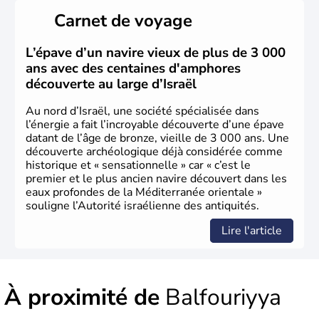
peuplé majoritairement de juifs et connaît désormais un
Carnet de voyage
vrai essor économique dans le domaine des nouvelles
technologies.
L’épave d’un navire vieux de plus de 3 000
ans avec des centaines d'amphores
découverte au large d’Israël
Au nord d’Israël, une société spécialisée dans
l’énergie a fait l’incroyable découverte d’une épave
datant de l’âge de bronze, vieille de 3 000 ans. Une
découverte archéologique déjà considérée comme
historique et « sensationnelle » car « c’est le
premier et le plus ancien navire découvert dans les
eaux profondes de la Méditerranée orientale »
souligne l’Autorité israélienne des antiquités.
Lire l'article
À proximité de
Balfouriyya