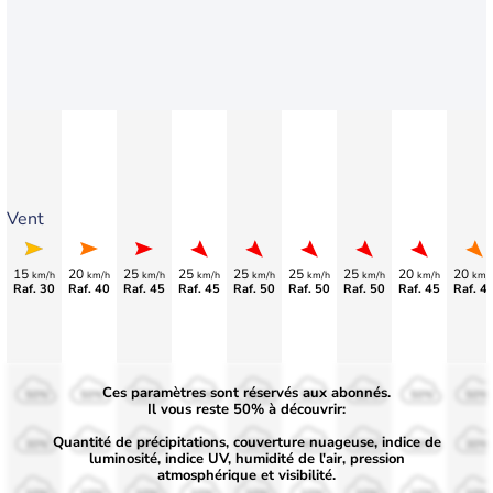
Vent
15
20
25
25
25
25
25
20
20
km/h
km/h
km/h
km/h
km/h
km/h
km/h
km/h
km/
Raf. 30
Raf. 40
Raf. 45
Raf. 45
Raf. 50
Raf. 50
Raf. 50
Raf. 45
Raf. 4
Ces paramètres sont réservés aux abonnés.
50%
50%
50%
50%
50%
50%
50%
50%
50%
Il vous reste 50% à découvrir:
Quantité de précipitations, couverture nuageuse, indice de
30%
30%
30%
30%
30%
30%
30%
30%
30%
luminosité, indice UV, humidité de l'air, pression
atmosphérique et visibilité.