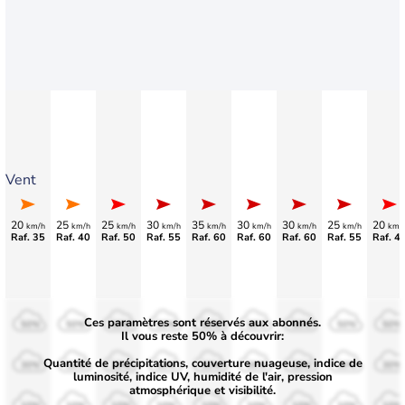
Vent
20
25
25
30
35
30
30
25
20
km/h
km/h
km/h
km/h
km/h
km/h
km/h
km/h
km/
Raf. 35
Raf. 40
Raf. 50
Raf. 55
Raf. 60
Raf. 60
Raf. 60
Raf. 55
Raf. 4
Ces paramètres sont réservés aux abonnés.
50%
50%
50%
50%
50%
50%
50%
50%
50%
Il vous reste 50% à découvrir:
Quantité de précipitations, couverture nuageuse, indice de
30%
30%
30%
30%
30%
30%
30%
30%
30%
luminosité, indice UV, humidité de l'air, pression
atmosphérique et visibilité.