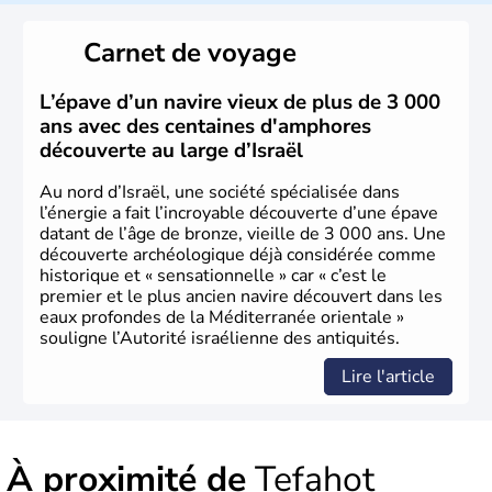
reste le centre politique et économique du pays. Il est
peuplé majoritairement de juifs et connaît désormais un
Carnet de voyage
vrai essor économique dans le domaine des nouvelles
technologies.
L’épave d’un navire vieux de plus de 3 000
ans avec des centaines d'amphores
découverte au large d’Israël
Au nord d’Israël, une société spécialisée dans
l’énergie a fait l’incroyable découverte d’une épave
datant de l’âge de bronze, vieille de 3 000 ans. Une
découverte archéologique déjà considérée comme
historique et « sensationnelle » car « c’est le
premier et le plus ancien navire découvert dans les
eaux profondes de la Méditerranée orientale »
souligne l’Autorité israélienne des antiquités.
Lire l'article
À proximité de
Tefahot