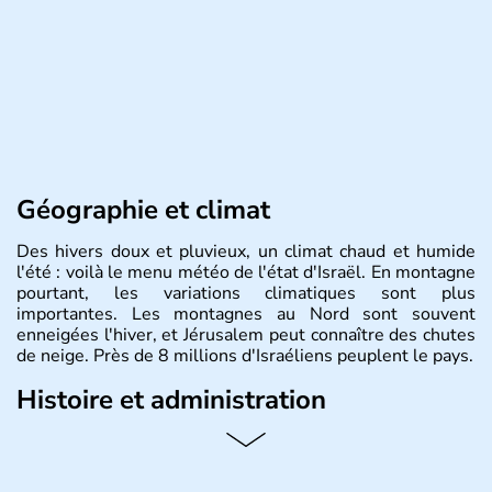
Géographie et climat
Des hivers doux et pluvieux, un climat chaud et humide
l'été : voilà le menu météo de l'état d'Israël. En montagne
pourtant, les variations climatiques sont plus
importantes. Les montagnes au Nord sont souvent
enneigées l'hiver, et Jérusalem peut connaître des chutes
de neige. Près de 8 millions d'Israéliens peuplent le pays.
Histoire et administration
L'Israël est un état de la partie est de la Méditerranée,
ayant proclamé son indépendance le 14 mai 1948. Israël
a décidé d'établir sa capitale à Jérusalem, mais Tel Aviv