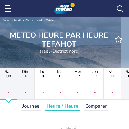
Météo
Israël
District nord
Tefahot
METEO HEURE PAR HEURE
TEFAHOT
Israël (District nord)
Sam
Dim
Lun
Mar
Mer
Jeu
Ven
S
08
09
10
11
12
13
14
-
-
-
-
-
-
-
-
-
-
-
-
-
-
Journée
Heure / Heure
Comparer