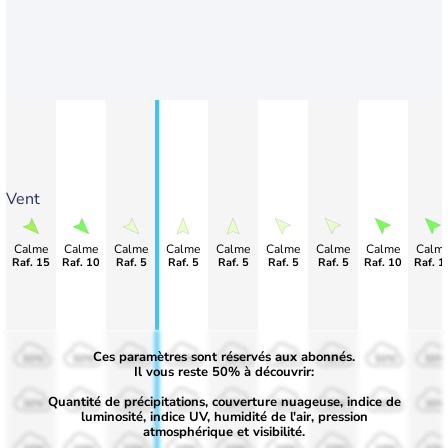
Vent
Calme
Calme
Calme
Calme
Calme
Calme
Calme
Calme
Calm
Raf. 15
Raf. 10
Raf. 5
Raf. 5
Raf. 5
Raf. 5
Raf. 5
Raf. 10
Raf. 1
Ces paramètres sont réservés aux abonnés.
50%
50%
50%
50%
50%
50%
50%
50%
50%
Il vous reste 50% à découvrir:
Quantité de précipitations, couverture nuageuse, indice de
30%
30%
30%
30%
30%
30%
30%
30%
30%
luminosité, indice UV, humidité de l'air, pression
atmosphérique et visibilité.