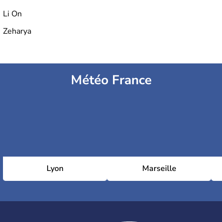
Li On
Zeharya
Météo France
Lyon
Marseille