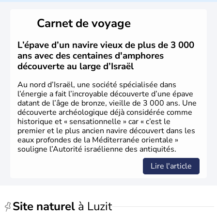
reste le centre politique et économique du pays. Il est
peuplé majoritairement de juifs et connaît désormais un
Carnet de voyage
vrai essor économique dans le domaine des nouvelles
technologies.
L’épave d’un navire vieux de plus de 3 000
ans avec des centaines d'amphores
découverte au large d’Israël
Au nord d’Israël, une société spécialisée dans
l’énergie a fait l’incroyable découverte d’une épave
datant de l’âge de bronze, vieille de 3 000 ans. Une
découverte archéologique déjà considérée comme
historique et « sensationnelle » car « c’est le
premier et le plus ancien navire découvert dans les
eaux profondes de la Méditerranée orientale »
souligne l’Autorité israélienne des antiquités.
Lire l'article
Site naturel
à Luzit