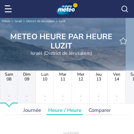
Météo
Israël
District de Jérusalem
Luzit
METEO HEURE PAR HEURE
LUZIT
Israël (District de Jérusalem)
Sam
Dim
Lun
Mar
Mer
Jeu
Ven
S
08
09
10
11
12
13
14
-
-
-
-
-
-
-
-
-
-
-
-
-
-
Journée
Heure / Heure
Comparer