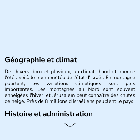
Géographie et climat
Des hivers doux et pluvieux, un climat chaud et humide
l'été : voilà le menu météo de l'état d'Israël. En montagne
pourtant, les variations climatiques sont plus
importantes. Les montagnes au Nord sont souvent
enneigées l'hiver, et Jérusalem peut connaître des chutes
de neige. Près de 8 millions d'Israéliens peuplent le pays.
Histoire et administration
L'Israël est un état de la partie est de la Méditerranée,
ayant proclamé son indépendance le 14 mai 1948. Israël
a décidé d'établir sa capitale à Jérusalem, mais Tel Aviv