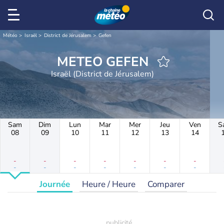
Météo
Israël
District de Jérusalem
Gefen
METEO GEFEN
Israël (District de Jérusalem)
Sam
Dim
Lun
Mar
Mer
Jeu
Ven
S
08
09
10
11
12
13
14
-
-
-
-
-
-
-
-
-
-
-
-
-
-
Journée
Heure / Heure
Comparer