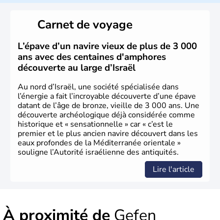
reste le centre politique et économique du pays. Il est
peuplé majoritairement de juifs et connaît désormais un
Carnet de voyage
vrai essor économique dans le domaine des nouvelles
technologies.
L’épave d’un navire vieux de plus de 3 000
ans avec des centaines d'amphores
découverte au large d’Israël
Au nord d’Israël, une société spécialisée dans
l’énergie a fait l’incroyable découverte d’une épave
datant de l’âge de bronze, vieille de 3 000 ans. Une
découverte archéologique déjà considérée comme
historique et « sensationnelle » car « c’est le
premier et le plus ancien navire découvert dans les
eaux profondes de la Méditerranée orientale »
souligne l’Autorité israélienne des antiquités.
Lire l'article
À proximité de
Gefen