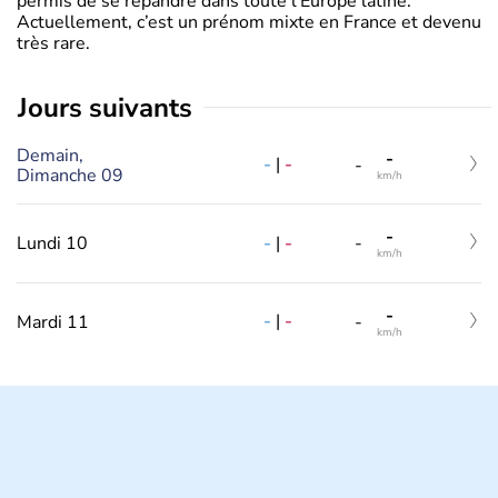
permis de se répandre dans toute l’Europe latine.
Actuellement, c’est un prénom mixte en France et devenu
très rare.
jours suivants
Demain,
-
-
|
-
-
Dimanche 09
km/h
-
-
|
-
Lundi 10
-
km/h
-
-
|
-
Mardi 11
-
km/h