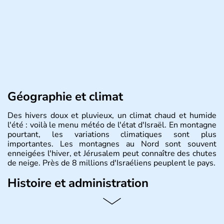
Géographie et climat
Des hivers doux et pluvieux, un climat chaud et humide
l'été : voilà le menu météo de l'état d'Israël. En montagne
pourtant, les variations climatiques sont plus
importantes. Les montagnes au Nord sont souvent
enneigées l'hiver, et Jérusalem peut connaître des chutes
de neige. Près de 8 millions d'Israéliens peuplent le pays.
Histoire et administration
L'Israël est un état de la partie est de la Méditerranée,
ayant proclamé son indépendance le 14 mai 1948. Israël
a décidé d'établir sa capitale à Jérusalem, mais Tel Aviv