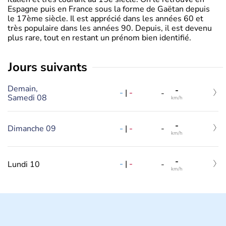
Espagne puis en France sous la forme de Gaëtan depuis
le 17ème siècle. Il est apprécié dans les années 60 et
très populaire dans les années 90. Depuis, il est devenu
plus rare, tout en restant un prénom bien identifié.
jours suivants
Demain,
-
-
|
-
-
Samedi 08
km/h
-
-
|
-
Dimanche 09
-
km/h
-
-
|
-
Lundi 10
-
km/h