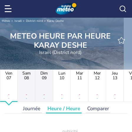
Météo
Israël
District nord
Karay Deshe
METEO HEURE PAR HEURE
KARAY DESHE
Israël (District nord)
Ven
Sam
Dim
Lun
Mar
Mer
Jeu
V
07
08
09
10
11
12
13
-
-
-
-
-
-
-
-
-
-
-
-
-
-
Journée
Heure / Heure
Comparer