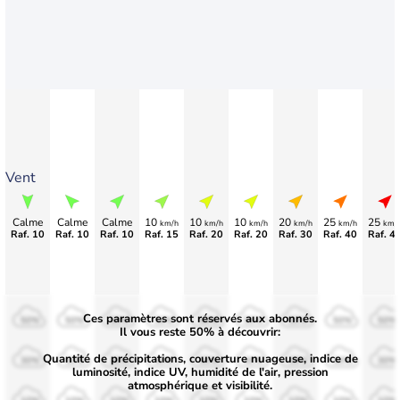
Vent
Calme
Calme
Calme
10
10
10
20
25
25
km/h
km/h
km/h
km/h
km/h
km/
Raf. 10
Raf. 10
Raf. 10
Raf. 15
Raf. 20
Raf. 20
Raf. 30
Raf. 40
Raf. 4
Ces paramètres sont réservés aux abonnés.
50%
50%
50%
50%
50%
50%
50%
50%
50%
Il vous reste 50% à découvrir:
Quantité de précipitations, couverture nuageuse, indice de
30%
30%
30%
30%
30%
30%
30%
30%
30%
luminosité, indice UV, humidité de l'air, pression
atmosphérique et visibilité.