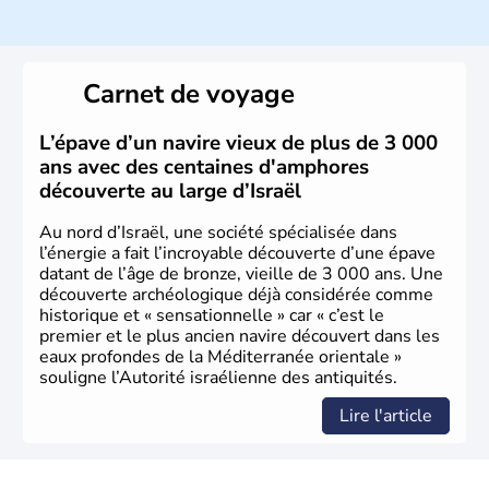
ayant proclamé son indépendance le 14 mai 1948. Israël
a décidé d'établir sa capitale à Jérusalem, mais Tel Aviv
reste le centre politique et économique du pays. Il est
peuplé majoritairement de juifs et connaît désormais un
Carnet de voyage
vrai essor économique dans le domaine des nouvelles
technologies.
L’épave d’un navire vieux de plus de 3 000
ans avec des centaines d'amphores
découverte au large d’Israël
Au nord d’Israël, une société spécialisée dans
l’énergie a fait l’incroyable découverte d’une épave
datant de l’âge de bronze, vieille de 3 000 ans. Une
découverte archéologique déjà considérée comme
historique et « sensationnelle » car « c’est le
premier et le plus ancien navire découvert dans les
eaux profondes de la Méditerranée orientale »
souligne l’Autorité israélienne des antiquités.
Lire l'article