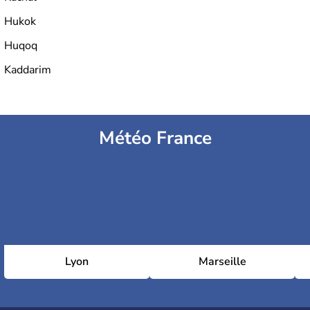
Hukok
Huqoq
Kaddarim
Météo France
Lyon
Marseille