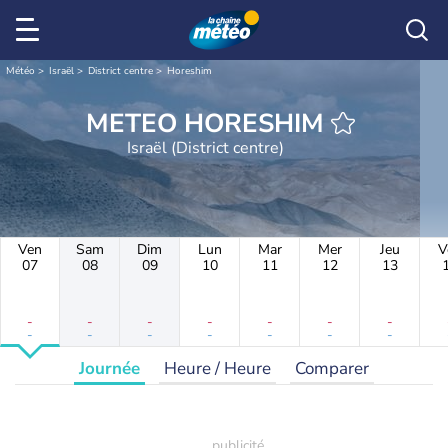
Météo
Israël
District centre
Horeshim
METEO HORESHIM
Israël (District centre)
Ven
Sam
Dim
Lun
Mar
Mer
Jeu
V
07
08
09
10
11
12
13
-
-
-
-
-
-
-
-
-
-
-
-
-
-
Journée
Heure / Heure
Comparer