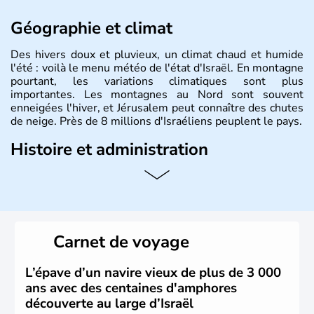
Géographie et climat
Des hivers doux et pluvieux, un climat chaud et humide
l'été : voilà le menu météo de l'état d'Israël. En montagne
pourtant, les variations climatiques sont plus
importantes. Les montagnes au Nord sont souvent
enneigées l'hiver, et Jérusalem peut connaître des chutes
de neige. Près de 8 millions d'Israéliens peuplent le pays.
Histoire et administration
L'Israël est un état de la partie est de la Méditerranée,
ayant proclamé son indépendance le 14 mai 1948. Israël
a décidé d'établir sa capitale à Jérusalem, mais Tel Aviv
reste le centre politique et économique du pays. Il est
peuplé majoritairement de juifs et connaît désormais un
Carnet de voyage
vrai essor économique dans le domaine des nouvelles
technologies.
L’épave d’un navire vieux de plus de 3 000
ans avec des centaines d'amphores
découverte au large d’Israël