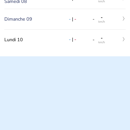
Samedi 08
km/h
-
-
|
-
Dimanche 09
-
km/h
-
-
|
-
Lundi 10
-
km/h