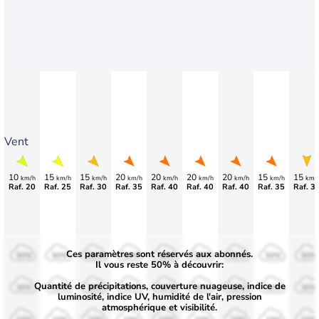
Vent
10
15
15
20
20
20
20
15
15
km/h
km/h
km/h
km/h
km/h
km/h
km/h
km/h
km/
Raf. 20
Raf. 25
Raf. 30
Raf. 35
Raf. 40
Raf. 40
Raf. 40
Raf. 35
Raf. 3
Ces paramètres sont réservés aux abonnés.
50%
50%
50%
50%
50%
50%
50%
50%
50%
Il vous reste 50% à découvrir:
Quantité de précipitations, couverture nuageuse, indice de
30%
30%
30%
30%
30%
30%
30%
30%
30%
luminosité, indice UV, humidité de l'air, pression
atmosphérique et visibilité.