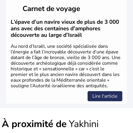
peuplé majoritairement de juifs et connaît désormais un
Carnet de voyage
vrai essor économique dans le domaine des nouvelles
technologies.
L’épave d’un navire vieux de plus de 3 000
ans avec des centaines d'amphores
découverte au large d’Israël
Au nord d’Israël, une société spécialisée dans
l’énergie a fait l’incroyable découverte d’une épave
datant de l’âge de bronze, vieille de 3 000 ans. Une
découverte archéologique déjà considérée comme
historique et « sensationnelle » car « c’est le
premier et le plus ancien navire découvert dans les
eaux profondes de la Méditerranée orientale »
souligne l’Autorité israélienne des antiquités.
Lire l'article
À proximité de
Yakhini