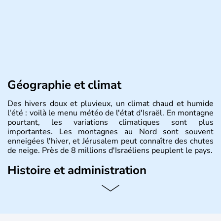
Géographie et climat
Des hivers doux et pluvieux, un climat chaud et humide
l'été : voilà le menu météo de l'état d'Israël. En montagne
pourtant, les variations climatiques sont plus
importantes. Les montagnes au Nord sont souvent
enneigées l'hiver, et Jérusalem peut connaître des chutes
de neige. Près de 8 millions d'Israéliens peuplent le pays.
Histoire et administration
L'Israël est un état de la partie est de la Méditerranée,
ayant proclamé son indépendance le 14 mai 1948. Israël
a décidé d'établir sa capitale à Jérusalem, mais Tel Aviv
reste le centre politique et économique du pays. Il est