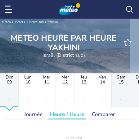
Météo
Israël
District sud
Yakhini
METEO HEURE PAR HEURE
YAKHINI
Israël (District sud)
Dim
Lun
Mar
Mer
Jeu
Ven
Sam
D
09
10
11
12
13
14
15
-
-
-
-
-
-
-
-
-
-
-
-
-
-
Journée
Heure / Heure
Comparer