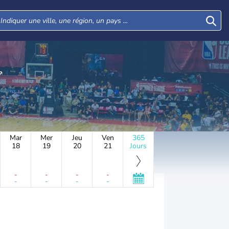
Mar
Mer
Jeu
Ven
365
18
19
20
21
Jours
-
-
-
-
-
-
-
-