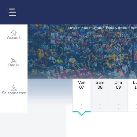
Météo
Italie
Latium
Roma Capitale
Ro
Accueil
Radar
Ven
Sam
Dim
L
07
08
09
1
Se connecter
-
-
-
-
-
-