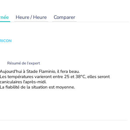
rnée
Heure / Heure
Comparer
TRICON
Résumé de l’expert
Aujourd'hui à Stade Flaminio, il fera beau.
Les températures varieront entre 25 et 38°C, elles seront
caniculaires l'après-midi.
La fiabilité de la situation est moyenne.