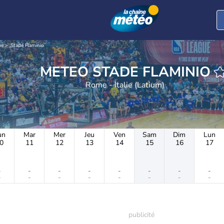
me
Stade Flaminio
METEO STADE FLAMINIO
Rome - Italie (Latium)
un
Mar
Mer
Jeu
Ven
Sam
Dim
Lun
0
11
12
13
14
15
16
17
-
-
-
-
-
-
-
-
-
-
-
-
-
-
-
-