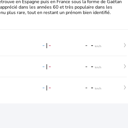
retrouve en Espagne puis en France sous la forme de Gaëtan
 apprécié dans les années 60 et très populaire dans les
nu plus rare, tout en restant un prénom bien identifié.
-
|
-
-
-
km/h
-
|
-
-
-
km/h
-
|
-
-
-
km/h