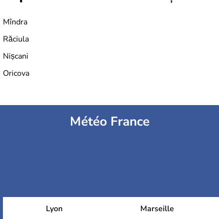
Mîndra
Răciula
Nișcani
Oricova
Météo France
Lyon
Marseille