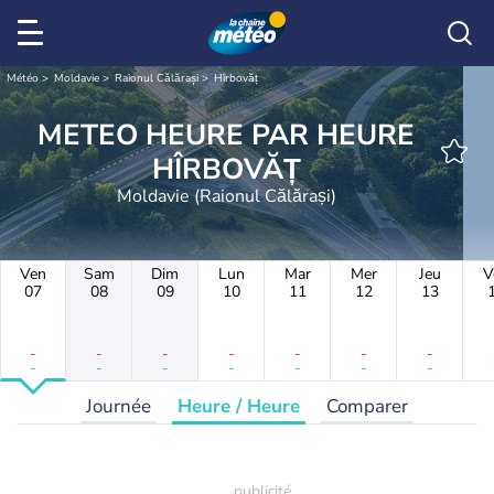
Météo
Moldavie
Raionul Călărași
Hîrbovăț
METEO HEURE PAR HEURE
HÎRBOVĂȚ
Moldavie (Raionul Călărași)
Ven
Sam
Dim
Lun
Mar
Mer
Jeu
V
07
08
09
10
11
12
13
-
-
-
-
-
-
-
-
-
-
-
-
-
-
Journée
Heure / Heure
Comparer