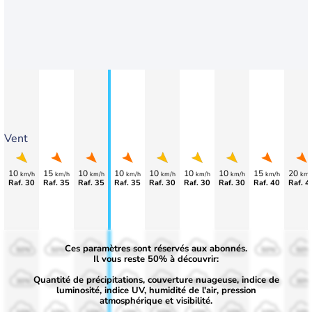
Vent
10
15
10
10
10
10
10
15
20
km/h
km/h
km/h
km/h
km/h
km/h
km/h
km/h
km/
Raf. 30
Raf. 35
Raf. 35
Raf. 35
Raf. 30
Raf. 30
Raf. 30
Raf. 40
Raf. 4
Ces paramètres sont réservés aux abonnés.
50%
50%
50%
50%
50%
50%
50%
50%
50%
Il vous reste 50% à découvrir:
Quantité de précipitations, couverture nuageuse, indice de
30%
30%
30%
30%
30%
30%
30%
30%
30%
luminosité, indice UV, humidité de l'air, pression
atmosphérique et visibilité.