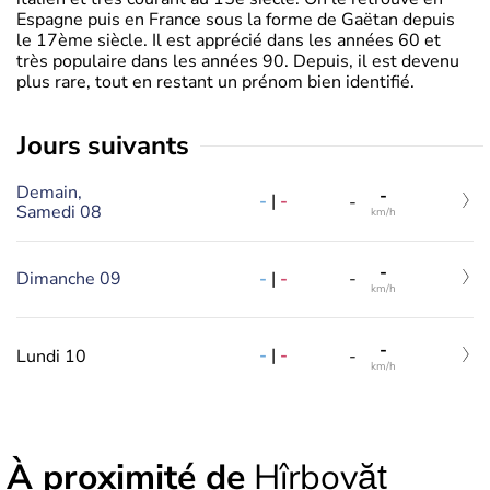
Espagne puis en France sous la forme de Gaëtan depuis
le 17ème siècle. Il est apprécié dans les années 60 et
très populaire dans les années 90. Depuis, il est devenu
plus rare, tout en restant un prénom bien identifié.
jours suivants
Demain,
-
-
|
-
-
Samedi 08
km/h
-
-
|
-
Dimanche 09
-
km/h
-
-
|
-
Lundi 10
-
km/h
À proximité de
Hîrbovăț