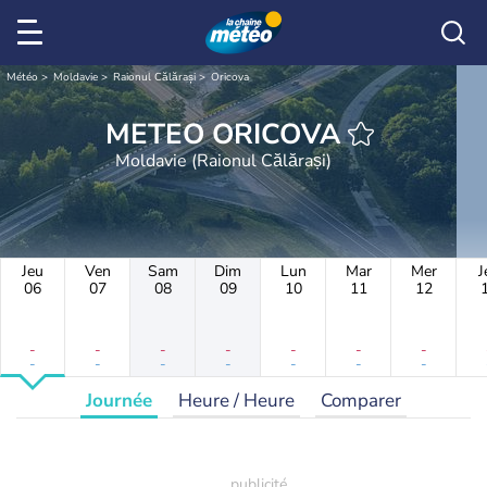
Météo
Moldavie
Raionul Călărași
Oricova
METEO ORICOVA
Moldavie (Raionul Călărași)
Jeu
Ven
Sam
Dim
Lun
Mar
Mer
J
06
07
08
09
10
11
12
-
-
-
-
-
-
-
-
-
-
-
-
-
-
Journée
Heure / Heure
Comparer