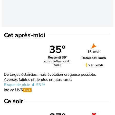
Cet après-midi
35°
15 km/h
Ressenti 39°
Rafales
35 km/h
sous l’influence du
>70 km/h
soleil
De larges éclaircies, mais évolution orageuse possible.
Averses faibles et de plus en plus rares.
Risque de pluie
55 %
Indice UV
6
Fort
Ce soir