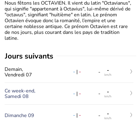
Nous fêtons les OCTAVIEN. Il vient du latin "Octavianus",
qui signifie "appartenant à Octavius", lui-même dérivé de
"octavus", signifiant "huitième" en latin. Le prénom
Octavien évoque donc la romanité, l’empire et une
certaine noblesse antique. Ce prénom Octavien est rare
de nos jours, plus courant dans les pays de tradition
latine.
jours suivants
Demain,
-
-
|
-
-
Vendredi 07
km/h
Ce week-end,
-
-
|
-
-
Samedi 08
km/h
-
-
|
-
Dimanche 09
-
km/h