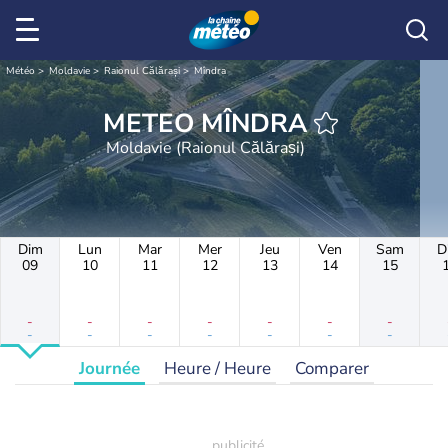
Météo
Moldavie
Raionul Călărași
Mîndra
METEO MÎNDRA
Moldavie (Raionul Călărași)
Dim
Lun
Mar
Mer
Jeu
Ven
Sam
D
09
10
11
12
13
14
15
-
-
-
-
-
-
-
-
-
-
-
-
-
-
Journée
Heure / Heure
Comparer