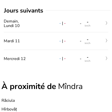
jours suivants
Demain,
-
-
|
-
-
Lundi 10
km/h
-
-
|
-
Mardi 11
-
km/h
-
-
|
-
Mercredi 12
-
km/h
À proximité de
Mîndra
Răciula
Hîrbovăț