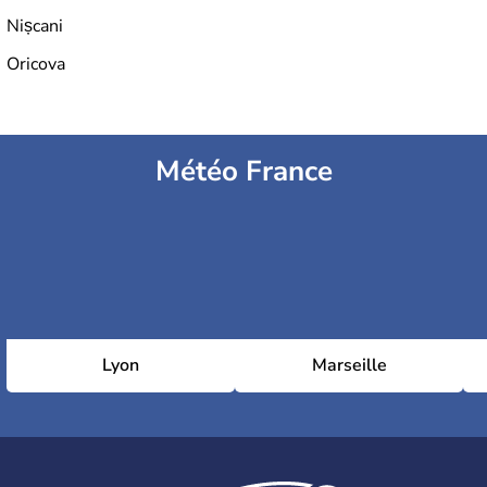
Nișcani
Oricova
Météo France
Lyon
Marseille