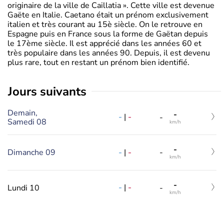
originaire de la ville de Caillatia ». Cette ville est devenue
Gaëte en Italie. Caetano était un prénom exclusivement
italien et très courant au 15è siècle. On le retrouve en
Espagne puis en France sous la forme de Gaëtan depuis
le 17ème siècle. Il est apprécié dans les années 60 et
très populaire dans les années 90. Depuis, il est devenu
plus rare, tout en restant un prénom bien identifié.
jours suivants
Demain,
-
-
|
-
-
Samedi 08
km/h
-
-
|
-
Dimanche 09
-
km/h
-
-
|
-
Lundi 10
-
km/h