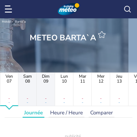
Météo
Barta`a
METEO BARTA`A
Ven
Sam
Dim
Lun
Mar
Mer
Jeu
V
07
08
09
10
11
12
13
-
-
-
-
-
-
-
-
-
-
-
-
-
-
Journée
Heure / Heure
Comparer