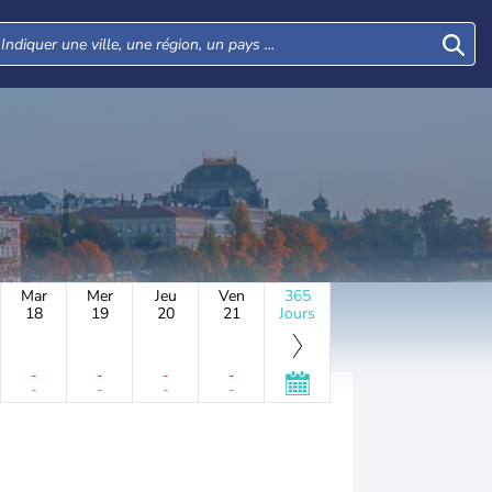
Mar
Mer
Jeu
Ven
365
18
19
20
21
Jours
-
-
-
-
-
-
-
-