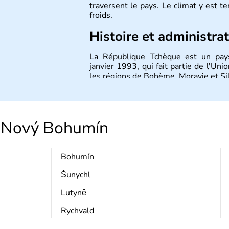
traversent le pays. Le climat y est 
froids.
Histoire et administra
La République Tchèque est un pays
janvier 1993, qui fait partie de l'U
les régions de Bohème, Moravie et Sil
Nový Bohumín
Bohumín
Šunychl
Lutyně
Rychvald