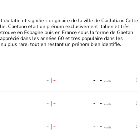
 latin et signifie « originaire de la ville de Caillatia ». Cette
lie. Caetano était un prénom exclusivement italien et très
retrouve en Espagne puis en France sous la forme de Gaëtan
 apprécié dans les années 60 et très populaire dans les
nu plus rare, tout en restant un prénom bien identifié.
-
|
-
-
-
km/h
-
|
-
-
-
km/h
-
|
-
-
-
km/h