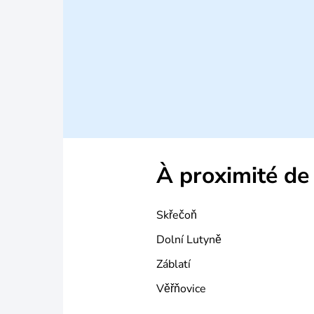
À proximité de
Skřečoň
Dolní Lutyně
Záblatí
Věřňovice