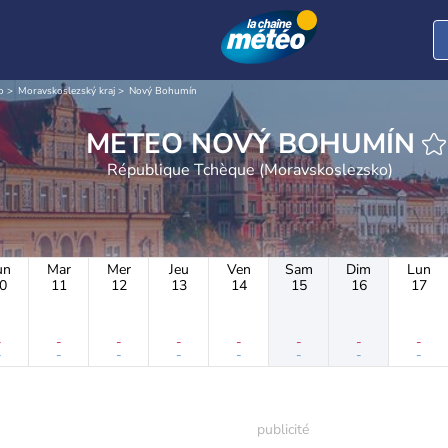
o
Moravskoslezský kraj
Nový Bohumín
METEO NOVÝ BOHUMÍN
République Tchèque (Moravskoslezsko)
un
Mar
Mer
Jeu
Ven
Sam
Dim
Lun
0
11
12
13
14
15
16
17
-
-
-
-
-
-
-
-
-
-
-
-
-
-
-
-