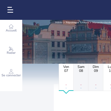
Météo
République Tchèque
Moravskoslezsk
Accueil
Radar
Ven
Sam
Dim
L
07
08
09
1
Se connecter
-
-
-
-
-
-