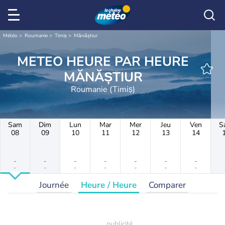
Météo
Roumanie
Timiș
Mănăștiur
METEO HEURE PAR HEURE
MĂNĂȘTIUR
Roumanie (Timiș)
Sam
Dim
Lun
Mar
Mer
Jeu
Ven
S
08
09
10
11
12
13
14
-
-
-
-
-
-
-
-
-
-
-
-
-
-
Journée
Heure / Heure
Comparer