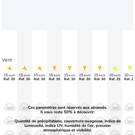
Vent
15
15
15
15
15
15
15
10
10
km/h
km/h
km/h
km/h
km/h
km/h
km/h
km/h
km/
Raf. 30
Raf. 30
Raf. 30
Raf. 30
Raf. 30
Raf. 30
Raf. 30
Raf. 25
Raf. 2
Ces paramètres sont réservés aux abonnés.
50%
50%
50%
50%
50%
50%
50%
50%
50%
Il vous reste 50% à découvrir:
Quantité de précipitations, couverture nuageuse, indice de
30%
30%
30%
30%
30%
30%
30%
30%
30%
luminosité, indice UV, humidité de l'air, pression
atmosphérique et visibilité.