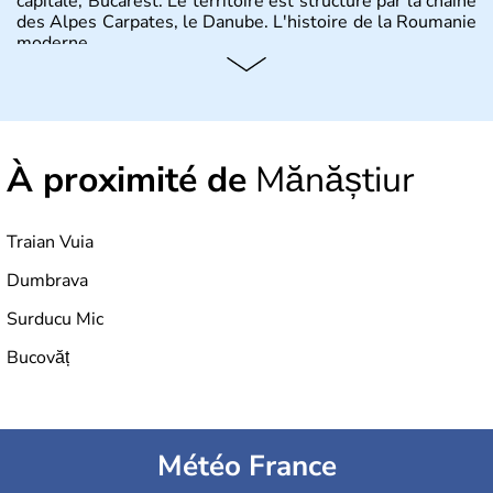
capitale, Bucarest. Le territoire est structuré par la chaîne
des Alpes Carpates, le Danube. L'histoire de la Roumanie
moderne.
À proximité de
Mănăștiur
Traian Vuia
Dumbrava
Surducu Mic
Bucovăț
Météo France