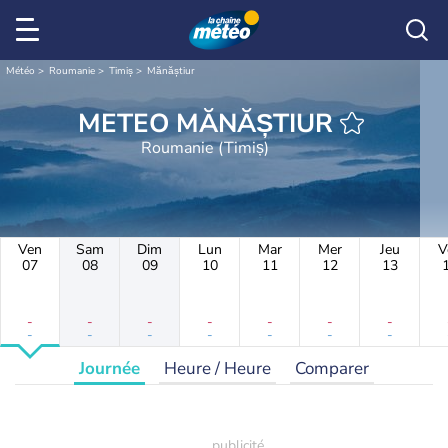
Météo
Roumanie
Timiș
Mănăștiur
METEO MĂNĂȘTIUR
Roumanie (Timiș)
Ven
Sam
Dim
Lun
Mar
Mer
Jeu
V
07
08
09
10
11
12
13
-
-
-
-
-
-
-
-
-
-
-
-
-
-
Journée
Heure / Heure
Comparer