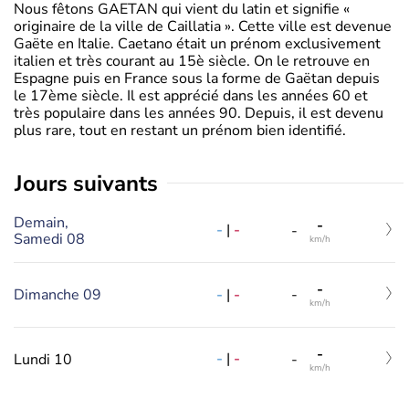
Nous fêtons GAETAN qui vient du latin et signifie «
originaire de la ville de Caillatia ». Cette ville est devenue
Gaëte en Italie. Caetano était un prénom exclusivement
italien et très courant au 15è siècle. On le retrouve en
Espagne puis en France sous la forme de Gaëtan depuis
le 17ème siècle. Il est apprécié dans les années 60 et
très populaire dans les années 90. Depuis, il est devenu
plus rare, tout en restant un prénom bien identifié.
jours suivants
Demain,
-
-
|
-
-
Samedi 08
km/h
-
-
|
-
Dimanche 09
-
km/h
-
-
|
-
Lundi 10
-
km/h