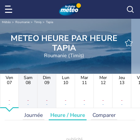
Météo
Roumanie
Timiș
Tapia
METEO HEURE PAR HEURE
TAPIA
Roumanie (Timiș)
Ven
Sam
Dim
Lun
Mar
Mer
Jeu
V
07
08
09
10
11
12
13
-
-
-
-
-
-
-
-
-
-
-
-
-
-
Journée
Heure / Heure
Comparer