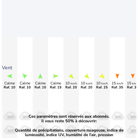
Vent
Calme
Calme
Calme
Calme
10
10
10
15
15
km/h
km/h
km/h
km/h
km/
Raf. 10
Raf. 10
Raf. 10
Raf. 15
Raf. 20
Raf. 20
Raf. 25
Raf. 35
Raf. 3
Ces paramètres sont réservés aux abonnés.
50%
50%
50%
50%
50%
50%
50%
50%
50%
Il vous reste 50% à découvrir:
Quantité de précipitations, couverture nuageuse, indice de
30%
30%
30%
30%
30%
30%
30%
30%
30%
luminosité, indice UV, humidité de l'air, pression