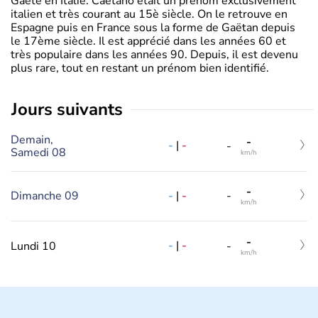
Gaëte en Italie. Caetano était un prénom exclusivement
italien et très courant au 15è siècle. On le retrouve en
Espagne puis en France sous la forme de Gaëtan depuis
le 17ème siècle. Il est apprécié dans les années 60 et
très populaire dans les années 90. Depuis, il est devenu
plus rare, tout en restant un prénom bien identifié.
jours suivants
Demain,
-
-
|
-
-
Samedi 08
km/h
-
-
|
-
Dimanche 09
-
km/h
-
-
|
-
Lundi 10
-
km/h