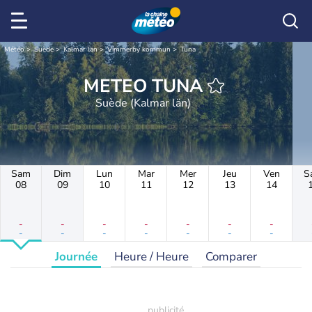
Météo
Suède
Kalmar län
Vimmerby kommun
Tuna
METEO TUNA
Suède (Kalmar län)
Sam
Dim
Lun
Mar
Mer
Jeu
Ven
S
08
09
10
11
12
13
14
-
-
-
-
-
-
-
-
-
-
-
-
-
-
Journée
Heure / Heure
Comparer