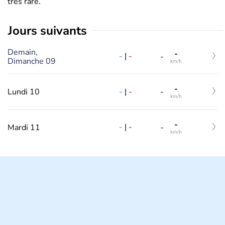
très rare.
jours suivants
Demain,
-
-
|
-
-
Dimanche 09
km/h
-
-
|
-
Lundi 10
-
km/h
-
-
|
-
Mardi 11
-
km/h