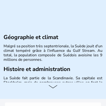
Géographie et climat
Malgré sa position très septentrionale, la Suède jouit d'un
climat tempéré grâce à l'influence du Gulf Stream. Au
total, la population composée de Suédois avoisine les 9
millions de personnes.
Histoire et administration
La Suède fait partie de la Scandinavie. Sa capitale est
Stockholm, mais de nombreuses autres villes en font la
renommée comme Malmö et Göteborg. Elle fait partie de
l'Union Européenne, mais n'a pas intégré la zone euro.
Monarchie depuis presque un millénaire, la Suède
possède un roi mais qui n'a qu'un rôle symbolique. La
Suède est depuis longtemps un grand exportateur de fer,