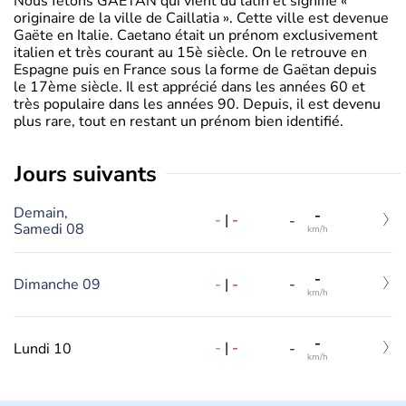
Nous fêtons GAETAN qui vient du latin et signifie «
originaire de la ville de Caillatia ». Cette ville est devenue
Gaëte en Italie. Caetano était un prénom exclusivement
italien et très courant au 15è siècle. On le retrouve en
Espagne puis en France sous la forme de Gaëtan depuis
le 17ème siècle. Il est apprécié dans les années 60 et
très populaire dans les années 90. Depuis, il est devenu
plus rare, tout en restant un prénom bien identifié.
jours suivants
Demain,
-
-
|
-
-
Samedi 08
km/h
-
-
|
-
Dimanche 09
-
km/h
-
-
|
-
Lundi 10
-
km/h