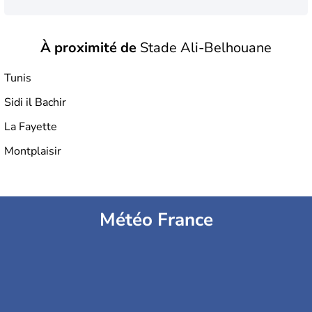
À proximité de
Stade Ali-Belhouane
Stade Municipal de Hammam-Lif
Tunis
Sidi il Bachir
Stade Olympique Hammadi Agrebi
La Fayette
Montplaisir
Stade olympique d'El Menzah
Météo France