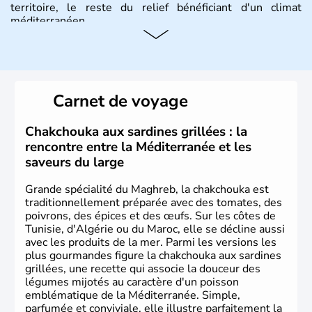
territoire, le reste du relief bénéficiant d'un climat
méditerranéen.
Histoire et administration
La Tunisie se développe tout d'abord sous l'influence des
phéniciens, puis des puniques et des romains jusqu'au
Carnet de voyage
VIIe siècle où, à la suite de nombreuses guerres, elle
s'arabise et s'islamise. A partir du XVIIIe siècle, elle
s'ouvre à l'Europe et passe rapidement sous le contrôle
Chakchouka aux sardines grillées : la
de la France. Après de longues négociations, la France
rencontre entre la Méditerranée et les
reconnaît l'indépendance de la Tunisie le 20 mars 1956, à
saveurs du large
l'exception de la base de Bizerte qui lui sera rendue en
1963.
Grande spécialité du Maghreb, la chakchouka est
traditionnellement préparée avec des tomates, des
poivrons, des épices et des œufs. Sur les côtes de
Tunisie, d'Algérie ou du Maroc, elle se décline aussi
avec les produits de la mer. Parmi les versions les
plus gourmandes figure la chakchouka aux sardines
grillées, une recette qui associe la douceur des
légumes mijotés au caractère d'un poisson
emblématique de la Méditerranée. Simple,
parfumée et conviviale, elle illustre parfaitement la