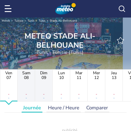
Météo
Tunisie
Tunis
Tunis
Stade Ali-Belhouane
METEO STADE ALI-
BELHOUANE
Tunis - Tunisie (Tunis)
Ven
Sam
Dim
Lun
Mar
Mer
Jeu
V
07
08
09
10
11
12
13
-
-
-
-
-
-
-
-
-
-
-
-
-
-
Journée
Heure / Heure
Comparer