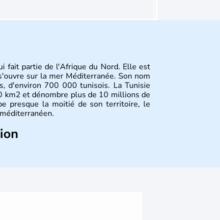
 fait partie de l'Afrique du Nord. Elle est
t s'ouvre sur la mer Méditerranée. Son nom
is, d'environ 700 000 tunisois. La Tunisie
10 km2 et dénombre plus de 10 millions de
e presque la moitié de son territoire, le
t méditerranéen.
tion
 sous l'influence des phéniciens, puis des
IIe siècle où, à la suite de nombreuses
. A partir du XVIIIe siècle, elle s'ouvre à
e contrôle de la France. Après de longues
ndépendance de la Tunisie le 20 mars 1956,
i lui sera rendue en 1963.