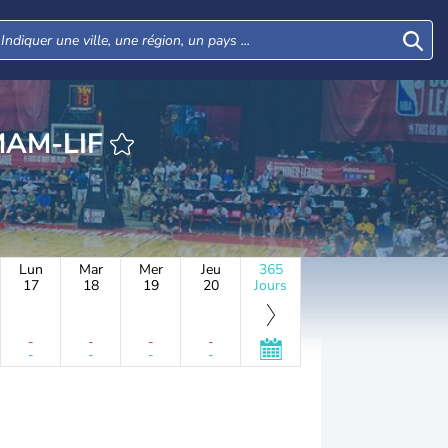
MMAM-LIF
Lun
Mar
Mer
Jeu
365
17
18
19
20
Jours
-
-
-
-
-
-
-
-