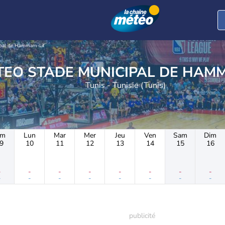
ipal de Hammam-Lif
METEO STADE MUNICIPAL DE HA
Tunis - Tunisie (Tunis)
im
Lun
Mar
Mer
Jeu
Ven
Sam
Dim
9
10
11
12
13
14
15
16
-
-
-
-
-
-
-
-
-
-
-
-
-
-
-
-