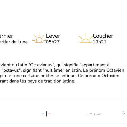
rnier
Lever
Coucher
artier de Lune
05h27
19h21
ient du latin "Octavianus", qui signifie "appartenant à
"octavus", signifiant "huitième" en latin. Le prénom Octavien
pire et une certaine noblesse antique. Ce prénom Octavien
rant dans les pays de tradition latine.
-
|
-
-
-
km/h