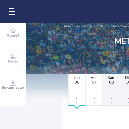
Météo
Tunisie
Tunis
Tunis
Stade Munic
Accueil
Radar
Jeu
Ven
Sam
D
06
07
08
0
Se connecter
-
-
-
-
-
-