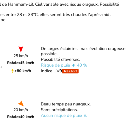
 de Hammam-Lif, Ciel variable avec risque orageux. Possibilité
s entre 28 et 33°C, elles seront très chaudes l'après-midi.
nne.
De larges éclaircies, mais évolution orageuse
possible.
25 km/h
Possibilité d'averses.
Rafales
45 km/h
Risque de pluie
40 %
du
Indice UV
9
>80 km/h
Très fort
Beau temps peu nuageux.
Sans précipitations.
20 km/h
Aucun risque de pluie
Rafales
40 km/h