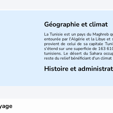
Géographie et climat
La Tunisie est un pays du Maghreb qui
entourée par l'Algérie et la Libye e
provient de celui de sa capitale Tun
s'étend sur une superficie de 163 6
tunisiens. Le désert du Sahara occup
reste du relief bénéficiant d'un clima
Histoire et administra
La Tunisie se développe tout d'abord
puniques et des romains jusqu'au V
guerres, elle s'arabise et s'islamise
l'Europe et passe rapidement sous l
négociations, la France reconnaît l'i
à l'exception de la base de Bizerte qu
oyage