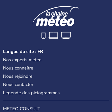
Cartier en 1534. A l'origine colonie française située sur le
territoire de la ville de Québec, le Canada passe ensuite
sous le contrôle des Britanniques. L'indépendance du
pays a été obtenue au cours d'un long processus qui s'est
étalé de 1867 à 1982. Le peuple autochtone des Inuits,
aujourd'hui appelé Eskimos, n'est découvert qu'au début
du XXème siècle lors d'une expédition dans le Grand
Nord.
Langue du site : FR
Nos experts météo
Nous connaître
Nous rejoindre
Nous contacter
Légende des pictogrammes
METEO CONSULT