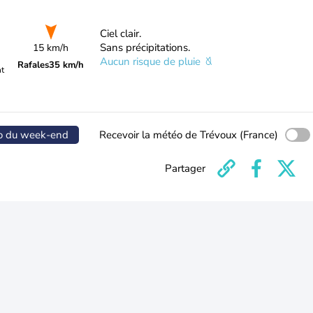
Ciel clair.
Sans précipitations.
15 km/h
Aucun risque de pluie
Rafales
35 km/h
nt
o du week-end
Recevoir la météo de Trévoux (France)
Partager