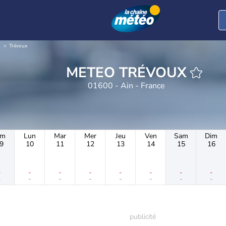
Trévoux
METEO TRÉVOUX
01600 - Ain - France
im
Lun
Mar
Mer
Jeu
Ven
Sam
Dim
9
10
11
12
13
14
15
16
-
-
-
-
-
-
-
-
-
-
-
-
-
-
-
-