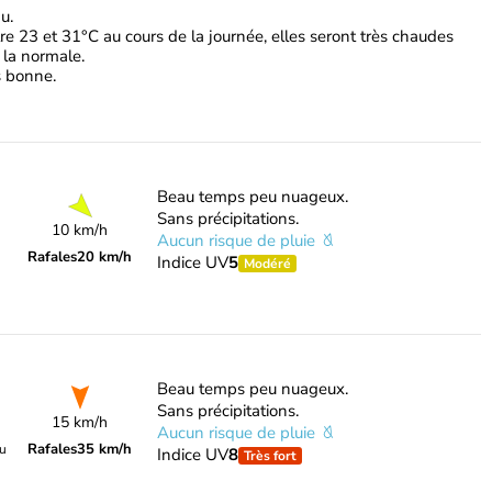
u.
e 23 et 31°C au cours de la journée, elles seront très chaudes
 la normale.
ès bonne.
Beau temps peu nuageux.
Sans précipitations.
10 km/h
Aucun risque de pluie
Rafales
20 km/h
Indice UV
5
Modéré
Beau temps peu nuageux.
Sans précipitations.
15 km/h
Aucun risque de pluie
Rafales
35 km/h
du
Indice UV
8
Très fort