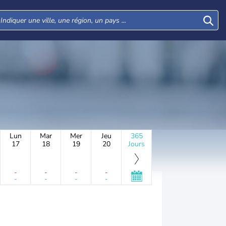
Lun
Mar
Mer
Jeu
365
17
18
19
20
Jours
-
-
-
-
-
-
-
-