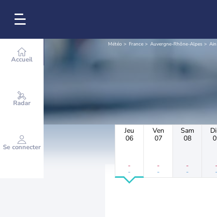
Météo
France
Auvergne-Rhône-Alpes
Ain
Accueil
Radar
Jeu
Ven
Sam
D
06
07
08
0
Se connecter
-
-
-
-
-
-