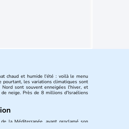
mat chaud et humide l'été : voilà le menu
 pourtant, les variations climatiques sont
 Nord sont souvent enneigées l'hiver, et
de neige. Près de 8 millions d'Israéliens
tion
st de la Méditerranée, ayant proclamé son
 décidé d'établir sa capitale à Jérusalem,