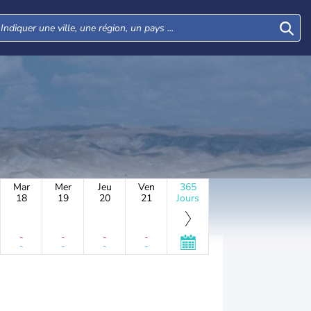
Mar
Mer
Jeu
Ven
365
18
19
20
21
Jours
-
-
-
-
-
-
-
-