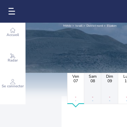
Météo
Israël
District nord
Elyakim
Accueil
Radar
Ven
Sam
Dim
L
07
08
09
1
Se connecter
-
-
-
-
-
-