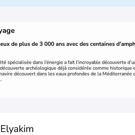
mais Tel Aviv reste le centre polit
majoritairement de juifs et connaît 
domaine des nouvelles technologies.
oyage
vieux de plus de 3 000 ans avec des centaines d'amp
été spécialisée dans l’énergie a fait l’incroyable découverte d’
 découverte archéologique déjà considérée comme historique et 
 navire découvert dans les eaux profondes de la Méditerranée or
.
Elyakim