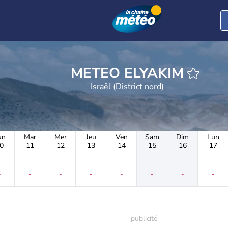
METEO ELYAKIM
Israël (District nord)
un
Mar
Mer
Jeu
Ven
Sam
Dim
Lun
0
11
12
13
14
15
16
17
-
-
-
-
-
-
-
-
-
-
-
-
-
-
-
-