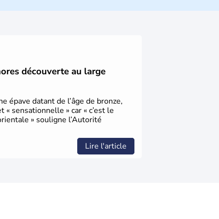
ique et économique du pays. Il est peuplé
désormais un vrai essor économique dans le
hores découverte au large
une épave datant de l’âge de bronze,
« sensationnelle » car « c’est le
ientale » souligne l’Autorité
Lire l'article