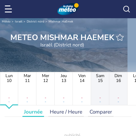
Météo
Israël
District nord
Mishmar HaEmek
METEO MISHMAR HAEMEK
Israël (District nord)
Lun
Mar
Mer
Jeu
Ven
Sam
Dim
L
10
11
12
13
14
15
16
-
-
-
-
-
-
-
-
-
-
-
-
-
-
Journée
Heure / Heure
Comparer