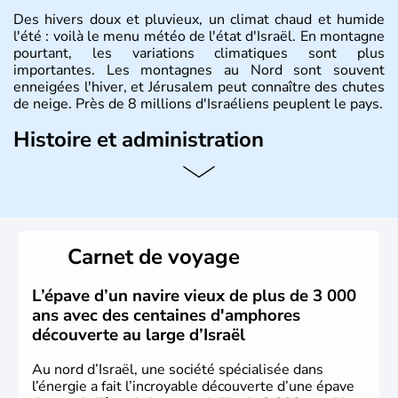
Des hivers doux et pluvieux, un climat chaud et humide
l'été : voilà le menu météo de l'état d'Israël. En montagne
pourtant, les variations climatiques sont plus
importantes. Les montagnes au Nord sont souvent
enneigées l'hiver, et Jérusalem peut connaître des chutes
de neige. Près de 8 millions d'Israéliens peuplent le pays.
Histoire et administration
L'Israël est un état de la partie est de la Méditerranée,
ayant proclamé son indépendance le 14 mai 1948. Israël
a décidé d'établir sa capitale à Jérusalem, mais Tel Aviv
reste le centre politique et économique du pays. Il est
peuplé majoritairement de juifs et connaît désormais un
Carnet de voyage
vrai essor économique dans le domaine des nouvelles
technologies.
L’épave d’un navire vieux de plus de 3 000
ans avec des centaines d'amphores
découverte au large d’Israël
Au nord d’Israël, une société spécialisée dans
l’énergie a fait l’incroyable découverte d’une épave