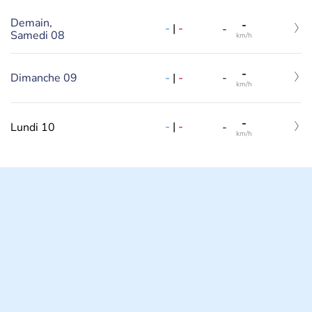
Demain,
-
-
|
-
-
Samedi 08
km/h
-
-
|
-
Dimanche 09
-
km/h
-
-
|
-
Lundi 10
-
km/h