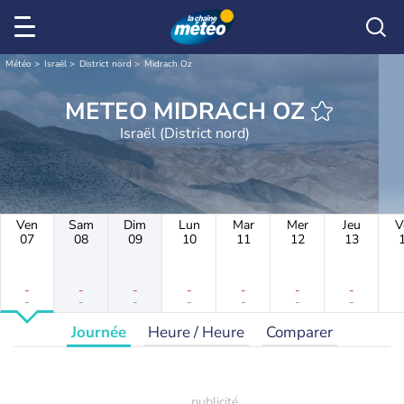
Météo
Israël
District nord
Midrach Oz
METEO MIDRACH OZ
Israël (District nord)
Ven
Sam
Dim
Lun
Mar
Mer
Jeu
V
07
08
09
10
11
12
13
-
-
-
-
-
-
-
-
-
-
-
-
-
-
Journée
Heure / Heure
Comparer