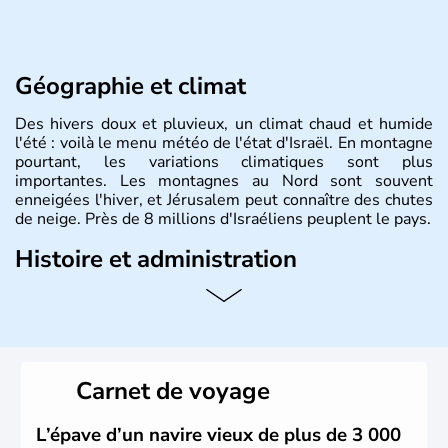
Géographie et climat
Des hivers doux et pluvieux, un climat chaud et humide
l'été : voilà le menu météo de l'état d'Israël. En montagne
pourtant, les variations climatiques sont plus
importantes. Les montagnes au Nord sont souvent
enneigées l'hiver, et Jérusalem peut connaître des chutes
de neige. Près de 8 millions d'Israéliens peuplent le pays.
Histoire et administration
L'Israël est un état de la partie est de la Méditerranée,
ayant proclamé son indépendance le 14 mai 1948. Israël
a décidé d'établir sa capitale à Jérusalem, mais Tel Aviv
reste le centre politique et économique du pays. Il est
peuplé majoritairement de juifs et connaît désormais un
Carnet de voyage
vrai essor économique dans le domaine des nouvelles
technologies.
L’épave d’un navire vieux de plus de 3 000