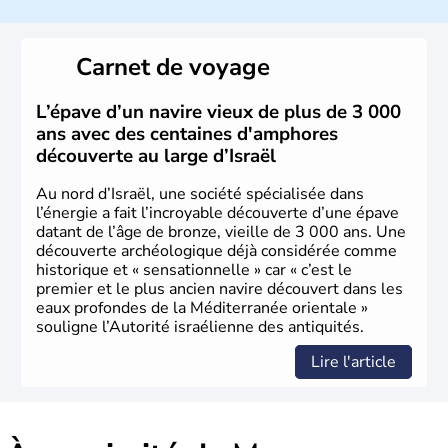
a décidé d'établir sa capitale à Jérusalem, mais Tel Aviv
reste le centre politique et économique du pays. Il est
peuplé majoritairement de juifs et connaît désormais un
Carnet de voyage
vrai essor économique dans le domaine des nouvelles
technologies.
L’épave d’un navire vieux de plus de 3 000
ans avec des centaines d'amphores
découverte au large d’Israël
Au nord d’Israël, une société spécialisée dans
l’énergie a fait l’incroyable découverte d’une épave
datant de l’âge de bronze, vieille de 3 000 ans. Une
découverte archéologique déjà considérée comme
historique et « sensationnelle » car « c’est le
premier et le plus ancien navire découvert dans les
eaux profondes de la Méditerranée orientale »
souligne l’Autorité israélienne des antiquités.
Lire l'article