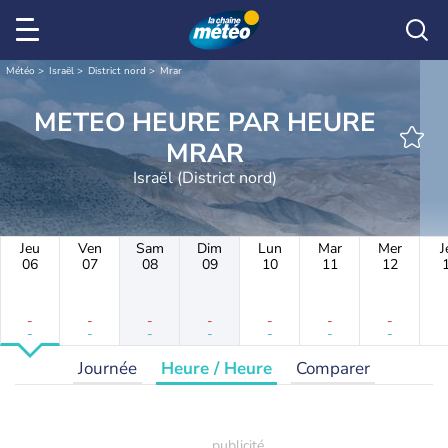
Météo
Israël
District nord
Mrar
METEO HEURE PAR HEURE
MRAR
Israël (District nord)
Jeu
Ven
Sam
Dim
Lun
Mar
Mer
J
06
07
08
09
10
11
12
-
-
-
-
-
-
-
-
-
-
-
-
-
-
Journée
Heure / Heure
Comparer