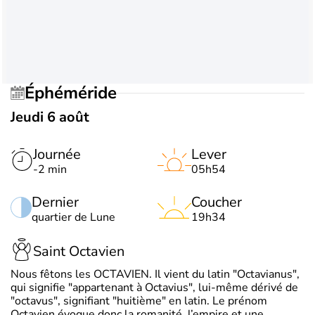
Éphéméride
Jeudi 6 août
Journée
Lever
-2 min
05h54
Dernier
Coucher
quartier de Lune
19h34
Saint Octavien
Nous fêtons les OCTAVIEN. Il vient du latin "Octavianus",
qui signifie "appartenant à Octavius", lui-même dérivé de
"octavus", signifiant "huitième" en latin. Le prénom
Octavien évoque donc la romanité, l’empire et une