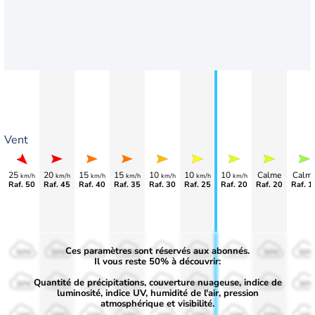
Vent
25
20
15
15
10
10
10
Calme
Calm
km/h
km/h
km/h
km/h
km/h
km/h
km/h
Raf. 50
Raf. 45
Raf. 40
Raf. 35
Raf. 30
Raf. 25
Raf. 20
Raf. 20
Raf. 1
Ces paramètres sont réservés aux abonnés.
50%
50%
50%
50%
50%
50%
50%
50%
50%
Il vous reste 50% à découvrir:
Quantité de précipitations, couverture nuageuse, indice de
30%
30%
30%
30%
30%
30%
30%
30%
30%
luminosité, indice UV, humidité de l'air, pression
atmosphérique et visibilité.