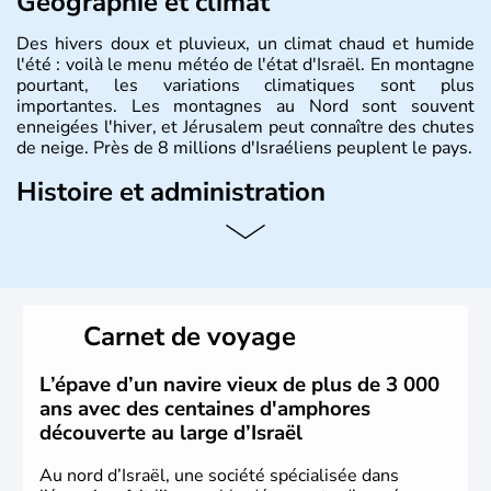
Géographie et climat
Des hivers doux et pluvieux, un climat chaud et humide
l'été : voilà le menu météo de l'état d'Israël. En montagne
pourtant, les variations climatiques sont plus
importantes. Les montagnes au Nord sont souvent
enneigées l'hiver, et Jérusalem peut connaître des chutes
de neige. Près de 8 millions d'Israéliens peuplent le pays.
Histoire et administration
L'Israël est un état de la partie est de la Méditerranée,
ayant proclamé son indépendance le 14 mai 1948. Israël
a décidé d'établir sa capitale à Jérusalem, mais Tel Aviv
reste le centre politique et économique du pays. Il est
peuplé majoritairement de juifs et connaît désormais un
Carnet de voyage
vrai essor économique dans le domaine des nouvelles
technologies.
L’épave d’un navire vieux de plus de 3 000
ans avec des centaines d'amphores
découverte au large d’Israël
Au nord d’Israël, une société spécialisée dans