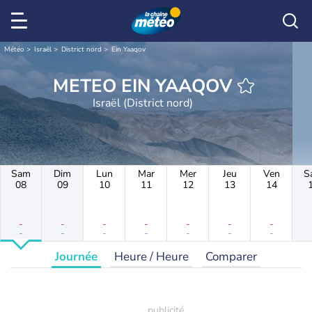
Météo
Israël
District nord
Ein Yaaqov
METEO EIN YAAQOV
Israël (District nord)
Sam
Dim
Lun
Mar
Mer
Jeu
Ven
S
08
09
10
11
12
13
14
-
-
-
-
-
-
-
-
-
-
-
-
-
-
Journée
Heure / Heure
Comparer