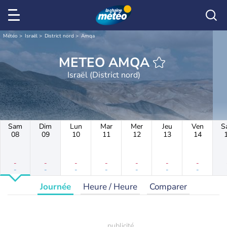
Météo
Israël
District nord
Amqa
METEO AMQA
Israël (District nord)
Sam
Dim
Lun
Mar
Mer
Jeu
Ven
S
08
09
10
11
12
13
14
-
-
-
-
-
-
-
-
-
-
-
-
-
-
Journée
Heure / Heure
Comparer