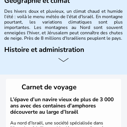
Géographie et climat
Des hivers doux et pluvieux, un climat chaud et humide
l'été : voilà le menu météo de l'état d'Israël. En montagne
pourtant, les variations climatiques sont plus
importantes. Les montagnes au Nord sont souvent
enneigées l'hiver, et Jérusalem peut connaître des chutes
de neige. Près de 8 millions d'Israéliens peuplent le pays.
Histoire et administration
L'Israël est un état de la partie est de la Méditerranée,
ayant proclamé son indépendance le 14 mai 1948. Israël
a décidé d'établir sa capitale à Jérusalem, mais Tel Aviv
reste le centre politique et économique du pays. Il est
peuplé majoritairement de juifs et connaît désormais un
Carnet de voyage
vrai essor économique dans le domaine des nouvelles
technologies.
L’épave d’un navire vieux de plus de 3 000
ans avec des centaines d'amphores
découverte au large d’Israël
Au nord d’Israël, une société spécialisée dans