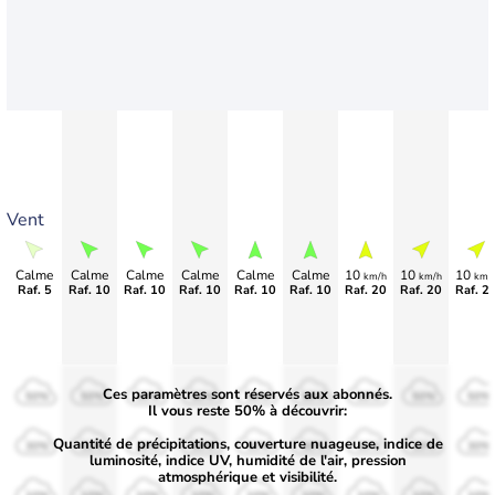
Vent
Calme
Calme
Calme
Calme
Calme
Calme
10
10
10
km/h
km/h
km/
Raf. 5
Raf. 10
Raf. 10
Raf. 10
Raf. 10
Raf. 10
Raf. 20
Raf. 20
Raf. 2
Ces paramètres sont réservés aux abonnés.
50%
50%
50%
50%
50%
50%
50%
50%
50%
Il vous reste 50% à découvrir:
Quantité de précipitations, couverture nuageuse, indice de
30%
30%
30%
30%
30%
30%
30%
30%
30%
luminosité, indice UV, humidité de l'air, pression
atmosphérique et visibilité.