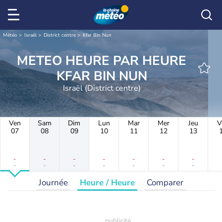
Météo
Israël
District centre
Kfar Bin Nun
METEO HEURE PAR HEURE
KFAR BIN NUN
Israël (District centre)
Ven
Sam
Dim
Lun
Mar
Mer
Jeu
V
07
08
09
10
11
12
13
-
-
-
-
-
-
-
-
-
-
-
-
-
-
Journée
Heure / Heure
Comparer