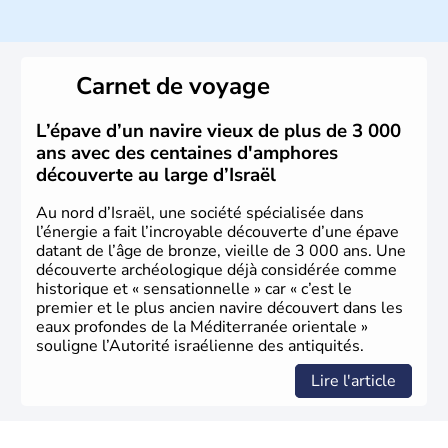
ayant proclamé son indépendance le 14 mai 1948. Israël
a décidé d'établir sa capitale à Jérusalem, mais Tel Aviv
reste le centre politique et économique du pays. Il est
peuplé majoritairement de juifs et connaît désormais un
Carnet de voyage
vrai essor économique dans le domaine des nouvelles
technologies.
L’épave d’un navire vieux de plus de 3 000
ans avec des centaines d'amphores
découverte au large d’Israël
Au nord d’Israël, une société spécialisée dans
l’énergie a fait l’incroyable découverte d’une épave
datant de l’âge de bronze, vieille de 3 000 ans. Une
découverte archéologique déjà considérée comme
historique et « sensationnelle » car « c’est le
premier et le plus ancien navire découvert dans les
eaux profondes de la Méditerranée orientale »
souligne l’Autorité israélienne des antiquités.
Lire l'article