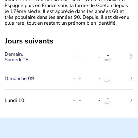
Espagne puis en France sous la forme de Gaëtan depuis
le 17ème siècle. Il est apprécié dans les années 60 et
très populaire dans les années 90. Depuis, il est devenu
plus rare, tout en restant un prénom bien identifié.
jours suivants
Demain,
-
-
|
-
-
Samedi 08
km/h
-
-
|
-
Dimanche 09
-
km/h
-
-
|
-
Lundi 10
-
km/h