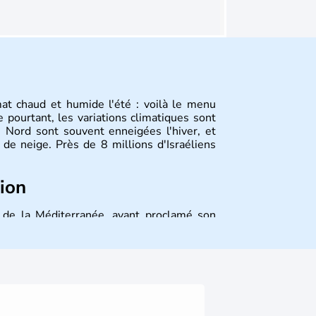
mat chaud et humide l'été : voilà le menu
 pourtant, les variations climatiques sont
 Nord sont souvent enneigées l'hiver, et
de neige. Près de 8 millions d'Israéliens
tion
st de la Méditerranée, ayant proclamé son
 décidé d'établir sa capitale à Jérusalem,
ique et économique du pays. Il est peuplé
désormais un vrai essor économique dans le