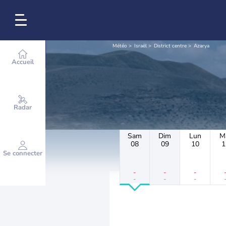
Météo
Israël
District centre
Azarya
Accueil
Radar
Sam
Dim
Lun
M
08
09
10
1
Se connecter
-
-
-
-
-
-