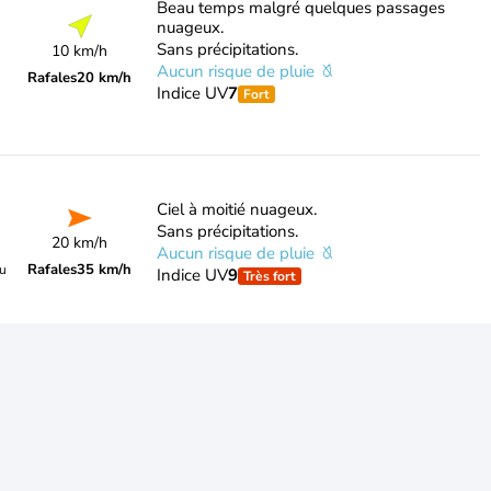
Beau temps malgré quelques passages
nuageux.
Sans précipitations.
10 km/h
Aucun risque de pluie
Rafales
20 km/h
Indice UV
7
Fort
Ciel à moitié nuageux.
Sans précipitations.
20 km/h
Aucun risque de pluie
Rafales
35 km/h
du
Indice UV
9
Très fort