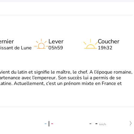
rnier
Lever
Coucher
oissant de Lune
05h59
19h32
t du latin et signifie le maître, le chef. A l’époque romaine,
partenance avec l’empereur. Son succès lui a permis de se
latine. Actuellement, c’est un prénom mixte en France et
-
|
-
-
-
km/h