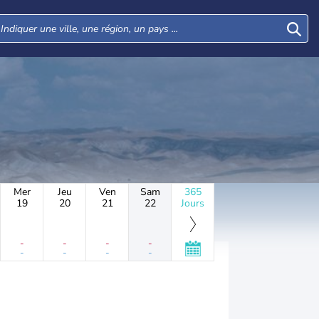
Mer
Jeu
Ven
Sam
365
19
20
21
22
Jours
-
-
-
-
-
-
-
-