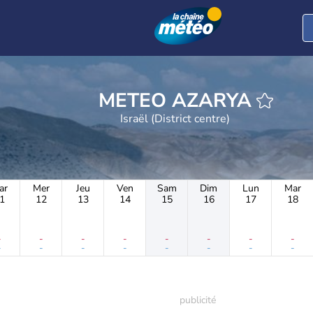
METEO AZARYA
Israël (District centre)
ar
Mer
Jeu
Ven
Sam
Dim
Lun
Mar
1
12
13
14
15
16
17
18
-
-
-
-
-
-
-
-
-
-
-
-
-
-
-
-