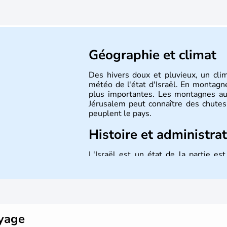
Géographie et climat
Des hivers doux et pluvieux, un cli
météo de l'état d'Israël. En montagne
plus importantes. Les montagnes au
Jérusalem peut connaître des chutes 
peuplent le pays.
Histoire et administra
L'Israël est un état de la partie e
indépendance le 14 mai 1948. Israël a
mais Tel Aviv reste le centre polit
majoritairement de juifs et connaît 
domaine des nouvelles technologies.
oyage