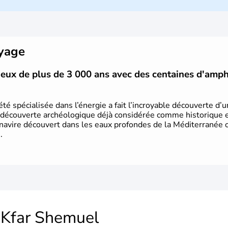
mais Tel Aviv reste le centre polit
majoritairement de juifs et connaît 
domaine des nouvelles technologies.
oyage
vieux de plus de 3 000 ans avec des centaines d'amp
été spécialisée dans l’énergie a fait l’incroyable découverte d’
 découverte archéologique déjà considérée comme historique et 
 navire découvert dans les eaux profondes de la Méditerranée or
.
Kfar Shemuel