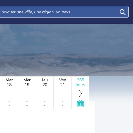
Mar
Mer
Jeu
Ven
365
18
19
20
21
Jours
-
-
-
-
-
-
-
-