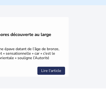
ique et économique du pays. Il est peuplé
désormais un vrai essor économique dans le
hores découverte au large
une épave datant de l’âge de bronze,
« sensationnelle » car « c’est le
ientale » souligne l’Autorité
Lire l'article