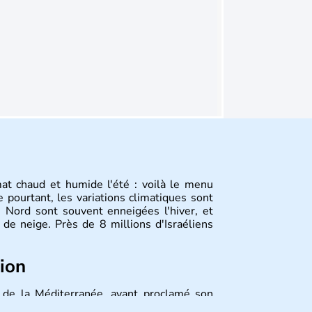
mat chaud et humide l'été : voilà le menu
 pourtant, les variations climatiques sont
 Nord sont souvent enneigées l'hiver, et
de neige. Près de 8 millions d'Israéliens
tion
st de la Méditerranée, ayant proclamé son
 décidé d'établir sa capitale à Jérusalem,