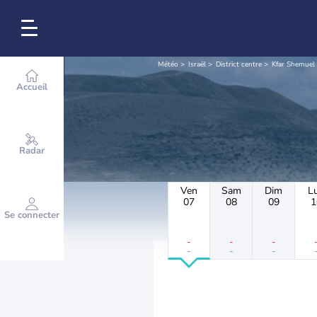
Météo
Israël
District centre
Kfar Shemuel
Accueil
Radar
Ven
Sam
Dim
L
07
08
09
1
Se connecter
-
-
-
-
-
-