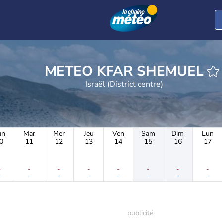
METEO KFAR SHEMUEL
Israël (District centre)
un
Mar
Mer
Jeu
Ven
Sam
Dim
Lun
0
11
12
13
14
15
16
17
-
-
-
-
-
-
-
-
-
-
-
-
-
-
-
-