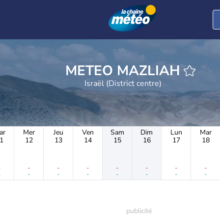
METEO MAZLIAH
Israël (District centre)
ar
Mer
Jeu
Ven
Sam
Dim
Lun
Mar
1
12
13
14
15
16
17
18
-
-
-
-
-
-
-
-
-
-
-
-
-
-
-
-