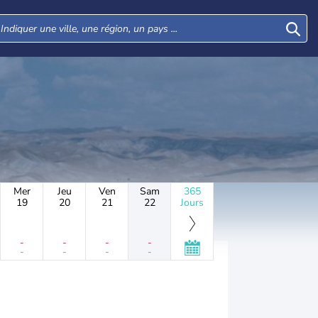
Mer
Jeu
Ven
Sam
365
19
20
21
22
Jours
-
-
-
-
-
-
-
-