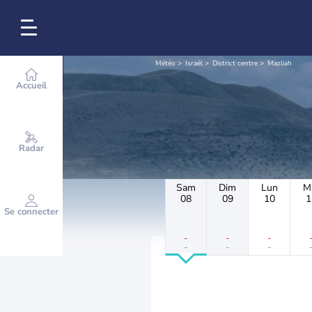
Météo
Israël
District centre
Mazliah
Accueil
Radar
Sam
Dim
Lun
M
08
09
10
1
Se connecter
-
-
-
-
-
-