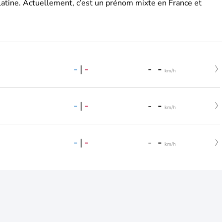
latine. Actuellement, c’est un prénom mixte en France et
-
|
-
-
-
km/h
-
|
-
-
-
km/h
-
|
-
-
-
km/h