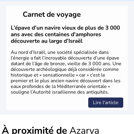
reste le centre politique et économique du pays. Il est
peuplé majoritairement de juifs et connaît désormais un
Carnet de voyage
vrai essor économique dans le domaine des nouvelles
technologies.
L’épave d’un navire vieux de plus de 3 000
ans avec des centaines d'amphores
découverte au large d’Israël
Au nord d’Israël, une société spécialisée dans
l’énergie a fait l’incroyable découverte d’une épave
datant de l’âge de bronze, vieille de 3 000 ans. Une
découverte archéologique déjà considérée comme
historique et « sensationnelle » car « c’est le
premier et le plus ancien navire découvert dans les
eaux profondes de la Méditerranée orientale »
souligne l’Autorité israélienne des antiquités.
Lire l'article
À proximité de
Azarya