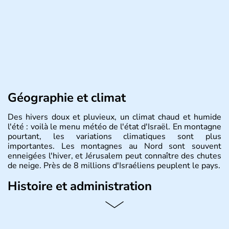
Géographie et climat
Des hivers doux et pluvieux, un climat chaud et humide
l'été : voilà le menu météo de l'état d'Israël. En montagne
pourtant, les variations climatiques sont plus
importantes. Les montagnes au Nord sont souvent
enneigées l'hiver, et Jérusalem peut connaître des chutes
de neige. Près de 8 millions d'Israéliens peuplent le pays.
Histoire et administration
L'Israël est un état de la partie est de la Méditerranée,
ayant proclamé son indépendance le 14 mai 1948. Israël
a décidé d'établir sa capitale à Jérusalem, mais Tel Aviv