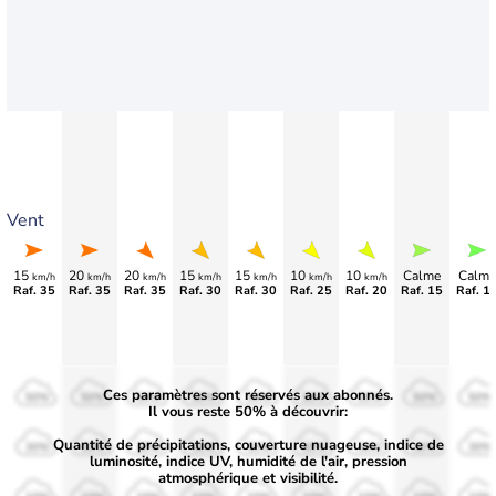
Vent
15
20
20
15
15
10
10
Calme
Calme
km/h
km/h
km/h
km/h
km/h
km/h
km/h
Raf. 35
Raf. 35
Raf. 35
Raf. 30
Raf. 30
Raf. 25
Raf. 20
Raf. 15
Raf. 1
Ces paramètres sont réservés aux abonnés.
50%
50%
50%
50%
50%
50%
50%
50%
50%
Il vous reste 50% à découvrir:
Quantité de précipitations, couverture nuageuse, indice de
30%
30%
30%
30%
30%
30%
30%
30%
30%
luminosité, indice UV, humidité de l'air, pression
atmosphérique et visibilité.