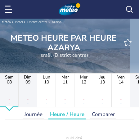
Météo
Israël
District centre
Azarya
METEO HEURE PAR HEURE
AZARYA
Israël (District centre)
Sam
Dim
Lun
Mar
Mer
Jeu
Ven
S
08
09
10
11
12
13
14
-
-
-
-
-
-
-
-
-
-
-
-
-
-
Journée
Heure / Heure
Comparer