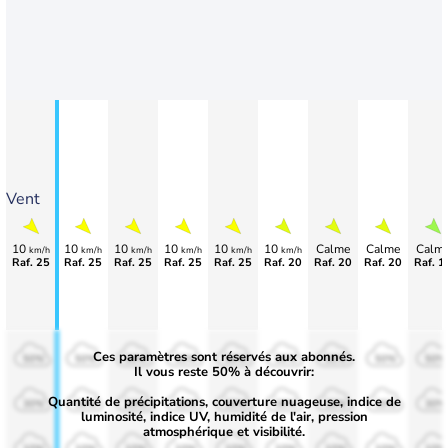
Vent
10
10
10
10
10
10
Calme
Calme
Calm
km/h
km/h
km/h
km/h
km/h
km/h
Raf. 25
Raf. 25
Raf. 25
Raf. 25
Raf. 25
Raf. 20
Raf. 20
Raf. 20
Raf. 1
Ces paramètres sont réservés aux abonnés.
50%
50%
50%
50%
50%
50%
50%
50%
50%
Il vous reste 50% à découvrir:
Quantité de précipitations, couverture nuageuse, indice de
30%
30%
30%
30%
30%
30%
30%
30%
30%
luminosité, indice UV, humidité de l'air, pression
atmosphérique et visibilité.