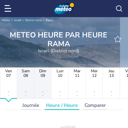
Météo
Israël
District nord
Rama
METEO HEURE PAR HEURE
RAMA
Israël (District nord)
Ven
Sam
Dim
Lun
Mar
Mer
Jeu
V
07
08
09
10
11
12
13
-
-
-
-
-
-
-
-
-
-
-
-
-
-
Journée
Heure / Heure
Comparer