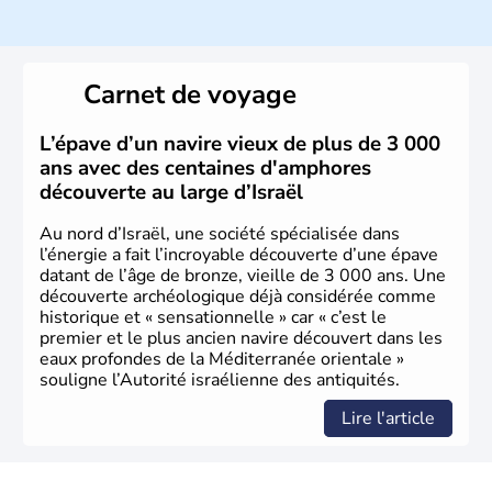
ayant proclamé son indépendance le 14 mai 1948. Israël
a décidé d'établir sa capitale à Jérusalem, mais Tel Aviv
reste le centre politique et économique du pays. Il est
peuplé majoritairement de juifs et connaît désormais un
Carnet de voyage
vrai essor économique dans le domaine des nouvelles
technologies.
L’épave d’un navire vieux de plus de 3 000
ans avec des centaines d'amphores
découverte au large d’Israël
Au nord d’Israël, une société spécialisée dans
l’énergie a fait l’incroyable découverte d’une épave
datant de l’âge de bronze, vieille de 3 000 ans. Une
découverte archéologique déjà considérée comme
historique et « sensationnelle » car « c’est le
premier et le plus ancien navire découvert dans les
eaux profondes de la Méditerranée orientale »
souligne l’Autorité israélienne des antiquités.
Lire l'article