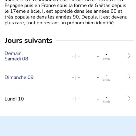
Espagne puis en France sous la forme de Gaëtan depuis
le 17ème siècle. Il est apprécié dans les années 60 et
très populaire dans les années 90. Depuis, il est devenu
plus rare, tout en restant un prénom bien identifié.
jours suivants
Demain,
-
-
|
-
-
Samedi 08
km/h
-
-
|
-
Dimanche 09
-
km/h
-
-
|
-
Lundi 10
-
km/h