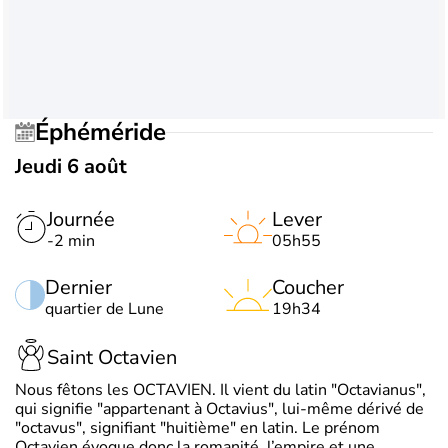
Éphéméride
Jeudi 6 août
Journée
Lever
-2 min
05h55
Dernier
Coucher
quartier de Lune
19h34
Saint Octavien
Nous fêtons les OCTAVIEN. Il vient du latin "Octavianus",
qui signifie "appartenant à Octavius", lui-même dérivé de
"octavus", signifiant "huitième" en latin. Le prénom
Octavien évoque donc la romanité, l’empire et une