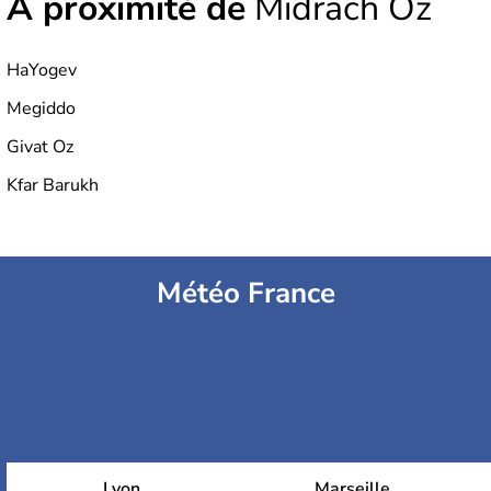
À proximité de
Midrach Oz
HaYogev
Megiddo
Givat Oz
Kfar Barukh
Météo France
Lyon
Marseille