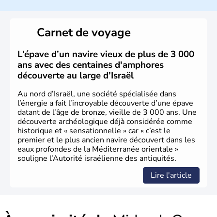
a décidé d'établir sa capitale à Jérusalem, mais Tel Aviv
reste le centre politique et économique du pays. Il est
peuplé majoritairement de juifs et connaît désormais un
Carnet de voyage
vrai essor économique dans le domaine des nouvelles
technologies.
L’épave d’un navire vieux de plus de 3 000
ans avec des centaines d'amphores
découverte au large d’Israël
Au nord d’Israël, une société spécialisée dans
l’énergie a fait l’incroyable découverte d’une épave
datant de l’âge de bronze, vieille de 3 000 ans. Une
découverte archéologique déjà considérée comme
historique et « sensationnelle » car « c’est le
premier et le plus ancien navire découvert dans les
eaux profondes de la Méditerranée orientale »
souligne l’Autorité israélienne des antiquités.
Lire l'article