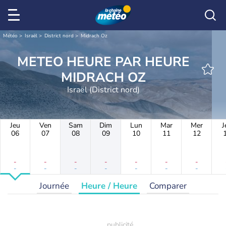
Météo
Israël
District nord
Midrach Oz
METEO HEURE PAR HEURE
MIDRACH OZ
Israël (District nord)
Jeu
Ven
Sam
Dim
Lun
Mar
Mer
J
06
07
08
09
10
11
12
-
-
-
-
-
-
-
-
-
-
-
-
-
-
Journée
Heure / Heure
Comparer