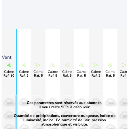
Vent
Calme
Calme
Calme
Calme
Calme
Calme
Calme
Calme
Calm
Raf. 10
Raf. 5
Raf. 5
Raf. 5
Raf. 5
Raf. 5
Raf. 5
Raf. 5
Raf. 
Ces paramètres sont réservés aux abonnés.
50%
50%
50%
50%
50%
50%
50%
50%
50%
Il vous reste 50% à découvrir:
Quantité de précipitations, couverture nuageuse, indice de
30%
30%
30%
30%
30%
30%
30%
30%
30%
luminosité, indice UV, humidité de l'air, pression
atmosphérique et visibilité.