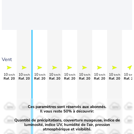
Vent
10
10
10
10
10
10
10
10
10
km/h
km/h
km/h
km/h
km/h
km/h
km/h
km/h
km/
Raf. 20
Raf. 20
Raf. 20
Raf. 20
Raf. 20
Raf. 20
Raf. 20
Raf. 20
Raf. 2
Ces paramètres sont réservés aux abonnés.
50%
50%
50%
50%
50%
50%
50%
50%
50%
Il vous reste 50% à découvrir:
Quantité de précipitations, couverture nuageuse, indice de
30%
30%
30%
30%
30%
30%
30%
30%
30%
luminosité, indice UV, humidité de l'air, pression
atmosphérique et visibilité.