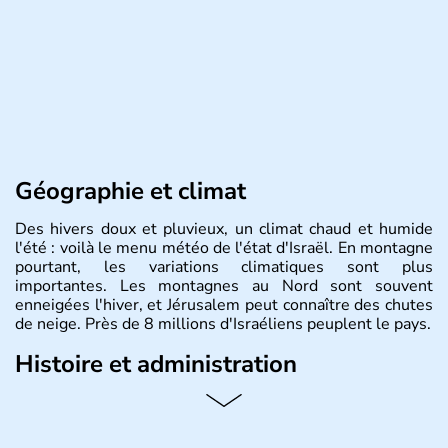
Géographie et climat
Des hivers doux et pluvieux, un climat chaud et humide
l'été : voilà le menu météo de l'état d'Israël. En montagne
pourtant, les variations climatiques sont plus
importantes. Les montagnes au Nord sont souvent
enneigées l'hiver, et Jérusalem peut connaître des chutes
de neige. Près de 8 millions d'Israéliens peuplent le pays.
Histoire et administration
L'Israël est un état de la partie est de la Méditerranée,
ayant proclamé son indépendance le 14 mai 1948. Israël
a décidé d'établir sa capitale à Jérusalem, mais Tel Aviv