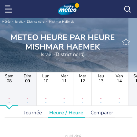
Météo
Israël
District nord
Mishmar HaEmek
METEO HEURE PAR HEURE
MISHMAR HAEMEK
Israël (District nord)
Sam
Dim
Lun
Mar
Mer
Jeu
Ven
S
08
09
10
11
12
13
14
-
-
-
-
-
-
-
-
-
-
-
-
-
-
Journée
Heure / Heure
Comparer