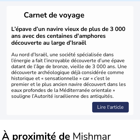
reste le centre politique et économique du pays. Il est
peuplé majoritairement de juifs et connaît désormais un
Carnet de voyage
vrai essor économique dans le domaine des nouvelles
technologies.
L’épave d’un navire vieux de plus de 3 000
ans avec des centaines d'amphores
découverte au large d’Israël
Au nord d’Israël, une société spécialisée dans
l’énergie a fait l’incroyable découverte d’une épave
datant de l’âge de bronze, vieille de 3 000 ans. Une
découverte archéologique déjà considérée comme
historique et « sensationnelle » car « c’est le
premier et le plus ancien navire découvert dans les
eaux profondes de la Méditerranée orientale »
souligne l’Autorité israélienne des antiquités.
Lire l'article
À proximité de
Mishmar