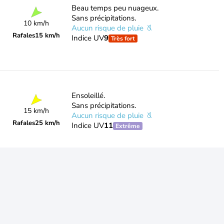
Beau temps peu nuageux.
Sans précipitations.
10 km/h
Aucun risque de pluie
Rafales
15 km/h
Indice UV
9
Très fort
Ensoleillé.
Sans précipitations.
15 km/h
Aucun risque de pluie
Rafales
25 km/h
Indice UV
11
Extrême