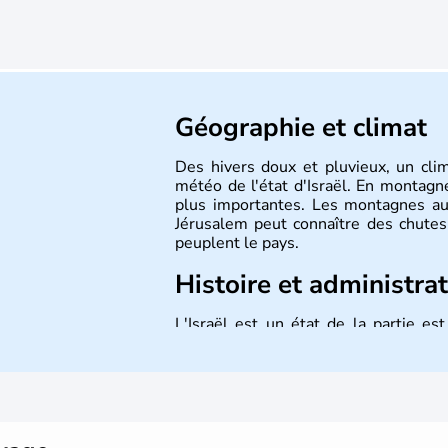
Géographie et climat
Des hivers doux et pluvieux, un cli
météo de l'état d'Israël. En montagne
plus importantes. Les montagnes au
Jérusalem peut connaître des chutes 
peuplent le pays.
Histoire et administra
L'Israël est un état de la partie e
indépendance le 14 mai 1948. Israël a
mais Tel Aviv reste le centre polit
majoritairement de juifs et connaît 
domaine des nouvelles technologies.