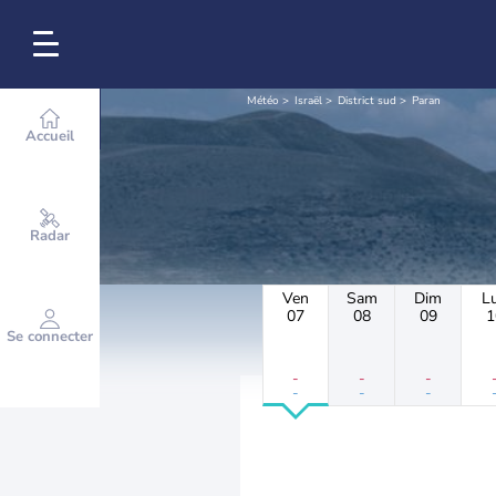
Météo
Israël
District sud
Paran
Accueil
Radar
Ven
Sam
Dim
L
07
08
09
1
Se connecter
-
-
-
-
-
-