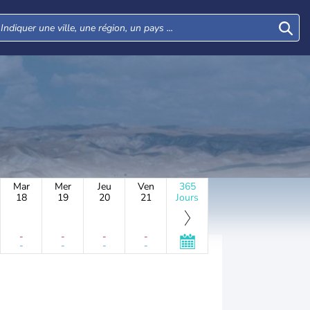
Mar
Mer
Jeu
Ven
365
18
19
20
21
Jours
-
-
-
-
-
-
-
-