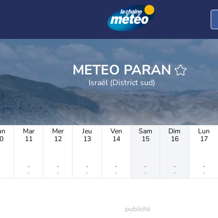
METEO PARAN
Israël (District sud)
un
Mar
Mer
Jeu
Ven
Sam
Dim
Lun
0
11
12
13
14
15
16
17
-
-
-
-
-
-
-
-
-
-
-
-
-
-
-
-