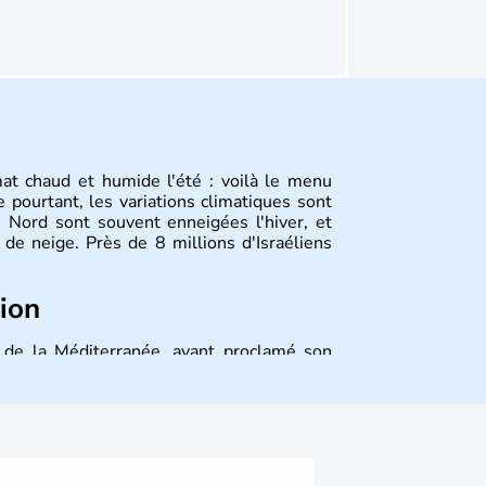
mat chaud et humide l'été : voilà le menu
 pourtant, les variations climatiques sont
 Nord sont souvent enneigées l'hiver, et
de neige. Près de 8 millions d'Israéliens
tion
st de la Méditerranée, ayant proclamé son
 décidé d'établir sa capitale à Jérusalem,
ique et économique du pays. Il est peuplé
désormais un vrai essor économique dans le