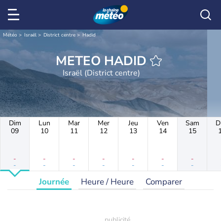
Météo
Israël
District centre
Hadid
METEO HADID
Israël (District centre)
Dim
Lun
Mar
Mer
Jeu
Ven
Sam
D
09
10
11
12
13
14
15
-
-
-
-
-
-
-
-
-
-
-
-
-
-
Journée
Heure / Heure
Comparer