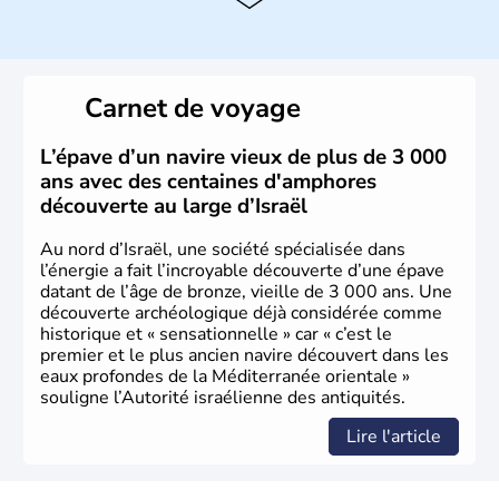
L'Israël est un état de la partie est de la Méditerranée,
ayant proclamé son indépendance le 14 mai 1948. Israël
a décidé d'établir sa capitale à Jérusalem, mais Tel Aviv
reste le centre politique et économique du pays. Il est
peuplé majoritairement de juifs et connaît désormais un
Carnet de voyage
vrai essor économique dans le domaine des nouvelles
technologies.
L’épave d’un navire vieux de plus de 3 000
ans avec des centaines d'amphores
découverte au large d’Israël
Au nord d’Israël, une société spécialisée dans
l’énergie a fait l’incroyable découverte d’une épave
datant de l’âge de bronze, vieille de 3 000 ans. Une
découverte archéologique déjà considérée comme
historique et « sensationnelle » car « c’est le
premier et le plus ancien navire découvert dans les
eaux profondes de la Méditerranée orientale »
souligne l’Autorité israélienne des antiquités.
Lire l'article