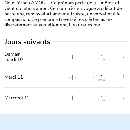
Nous fêtons AMOUR. Ce prénom parle de lui-même et
vient du latin « amor . Ce nom très en vogue au début de
notre ère, renvoyait à l’amour altruiste, universel et à la
compassion. Ce prénom a traversé les siècles assez
discrètement et actuellement, il est rarissime.
jours suivants
Demain,
-
-
|
-
-
Lundi 10
km/h
-
-
|
-
Mardi 11
-
km/h
-
-
|
-
Mercredi 12
-
km/h