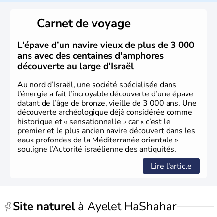
reste le centre politique et économique du pays. Il est
peuplé majoritairement de juifs et connaît désormais un
Carnet de voyage
vrai essor économique dans le domaine des nouvelles
technologies.
L’épave d’un navire vieux de plus de 3 000
ans avec des centaines d'amphores
découverte au large d’Israël
Au nord d’Israël, une société spécialisée dans
l’énergie a fait l’incroyable découverte d’une épave
datant de l’âge de bronze, vieille de 3 000 ans. Une
découverte archéologique déjà considérée comme
historique et « sensationnelle » car « c’est le
premier et le plus ancien navire découvert dans les
eaux profondes de la Méditerranée orientale »
souligne l’Autorité israélienne des antiquités.
Lire l'article
Site naturel
à Ayelet HaShahar