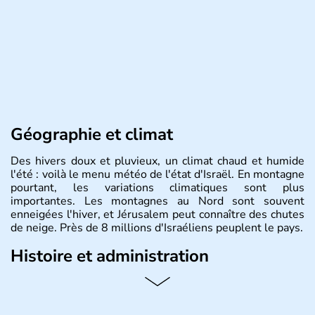
Géographie et climat
Des hivers doux et pluvieux, un climat chaud et humide
l'été : voilà le menu météo de l'état d'Israël. En montagne
pourtant, les variations climatiques sont plus
importantes. Les montagnes au Nord sont souvent
enneigées l'hiver, et Jérusalem peut connaître des chutes
de neige. Près de 8 millions d'Israéliens peuplent le pays.
Histoire et administration
L'Israël est un état de la partie est de la Méditerranée,
ayant proclamé son indépendance le 14 mai 1948. Israël
a décidé d'établir sa capitale à Jérusalem, mais Tel Aviv