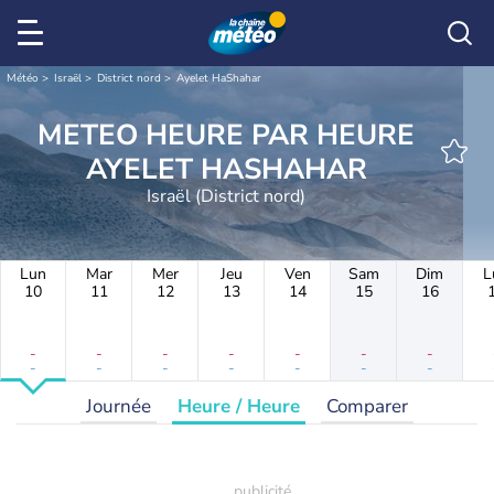
Météo
Israël
District nord
Ayelet HaShahar
METEO HEURE PAR HEURE
AYELET HASHAHAR
Israël (District nord)
Lun
Mar
Mer
Jeu
Ven
Sam
Dim
L
10
11
12
13
14
15
16
-
-
-
-
-
-
-
-
-
-
-
-
-
-
Journée
Heure / Heure
Comparer