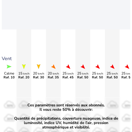
Vent
Calme
15
20
20
25
25
25
25
25
km/h
km/h
km/h
km/h
km/h
km/h
km/h
km/
Raf. 10
Raf. 20
Raf. 30
Raf. 35
Raf. 45
Raf. 50
Raf. 50
Raf. 50
Raf. 5
Ces paramètres sont réservés aux abonnés.
50%
50%
50%
50%
50%
50%
50%
50%
50%
Il vous reste 50% à découvrir:
Quantité de précipitations, couverture nuageuse, indice de
30%
30%
30%
30%
30%
30%
30%
30%
30%
luminosité, indice UV, humidité de l'air, pression
atmosphérique et visibilité.