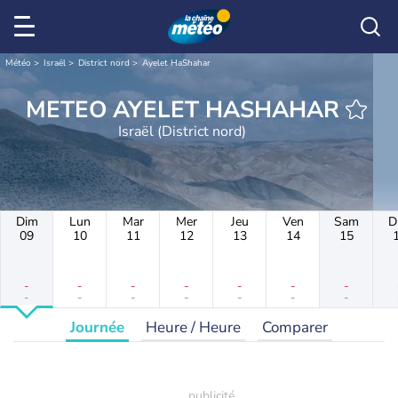
Météo
Israël
District nord
Ayelet HaShahar
METEO AYELET HASHAHAR
Israël (District nord)
Dim
Lun
Mar
Mer
Jeu
Ven
Sam
D
09
10
11
12
13
14
15
-
-
-
-
-
-
-
-
-
-
-
-
-
-
Journée
Heure / Heure
Comparer