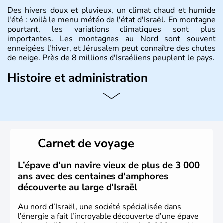
Des hivers doux et pluvieux, un climat chaud et humide
l'été : voilà le menu météo de l'état d'Israël. En montagne
pourtant, les variations climatiques sont plus
importantes. Les montagnes au Nord sont souvent
enneigées l'hiver, et Jérusalem peut connaître des chutes
de neige. Près de 8 millions d'Israéliens peuplent le pays.
Histoire et administration
L'Israël est un état de la partie est de la Méditerranée,
ayant proclamé son indépendance le 14 mai 1948. Israël
a décidé d'établir sa capitale à Jérusalem, mais Tel Aviv
reste le centre politique et économique du pays. Il est
peuplé majoritairement de juifs et connaît désormais un
Carnet de voyage
vrai essor économique dans le domaine des nouvelles
technologies.
L’épave d’un navire vieux de plus de 3 000
ans avec des centaines d'amphores
découverte au large d’Israël
Au nord d’Israël, une société spécialisée dans
l’énergie a fait l’incroyable découverte d’une épave