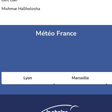
Beit Gan
Mishmar HaShelosha
Météo France
Lyon
Marseille