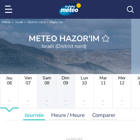
Météo
Israël
District nord
HaZor'im
METEO HAZOR'IM
Israël (District nord)
Jeu
Ven
Sam
Dim
Lun
Mar
Mer
J
06
07
08
09
10
11
12
-
-
-
-
-
-
-
-
-
-
-
-
-
-
Journée
Heure / Heure
Comparer