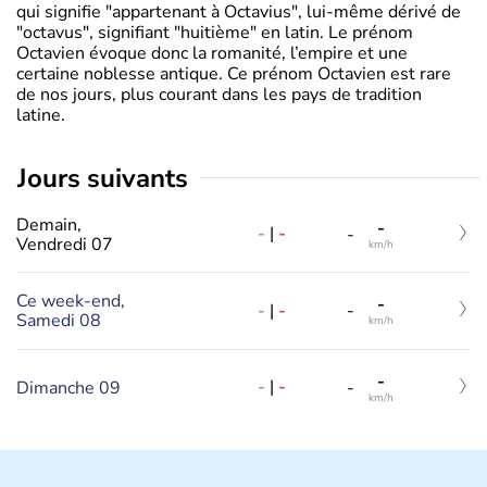
qui signifie "appartenant à Octavius", lui-même dérivé de
"octavus", signifiant "huitième" en latin. Le prénom
Octavien évoque donc la romanité, l’empire et une
certaine noblesse antique. Ce prénom Octavien est rare
de nos jours, plus courant dans les pays de tradition
latine.
jours suivants
Demain,
-
-
|
-
-
Vendredi 07
km/h
Ce week-end,
-
-
|
-
-
Samedi 08
km/h
-
-
|
-
Dimanche 09
-
km/h