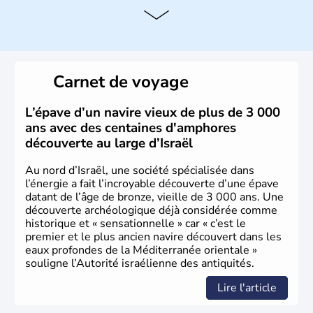
L'Israël est un état de la partie est de la Méditerranée,
ayant proclamé son indépendance le 14 mai 1948. Israël
a décidé d'établir sa capitale à Jérusalem, mais Tel Aviv
reste le centre politique et économique du pays. Il est
peuplé majoritairement de juifs et connaît désormais un
Carnet de voyage
vrai essor économique dans le domaine des nouvelles
technologies.
L’épave d’un navire vieux de plus de 3 000
ans avec des centaines d'amphores
découverte au large d’Israël
Au nord d’Israël, une société spécialisée dans
l’énergie a fait l’incroyable découverte d’une épave
datant de l’âge de bronze, vieille de 3 000 ans. Une
découverte archéologique déjà considérée comme
historique et « sensationnelle » car « c’est le
premier et le plus ancien navire découvert dans les
eaux profondes de la Méditerranée orientale »
souligne l’Autorité israélienne des antiquités.
Lire l'article