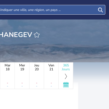
RE MISHMAR HANEGEV
Mar
Mer
Jeu
Ven
365
18
19
20
21
Jours
-
-
-
-
-
-
-
-