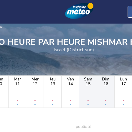
ev
METEO HEURE PAR HEU
Israël (District sud)
un
Mar
Mer
Jeu
Ven
Sam
Dim
Lun
0
11
12
13
14
15
16
17
-
-
-
-
-
-
-
-
-
-
-
-
-
-
-
-