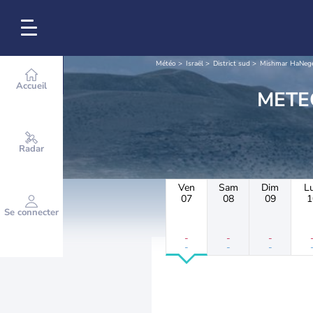
Météo
Israël
District sud
Mishmar HaNeg
Accueil
Radar
Ven
Sam
Dim
L
07
08
09
1
Se connecter
-
-
-
-
-
-