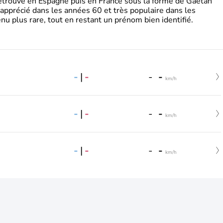
retrouve en Espagne puis en France sous la forme de Gaëtan
 apprécié dans les années 60 et très populaire dans les
nu plus rare, tout en restant un prénom bien identifié.
-
|
-
-
-
km/h
-
|
-
-
-
km/h
-
|
-
-
-
km/h